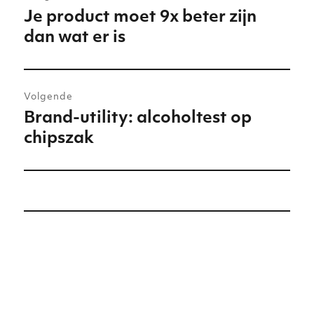
navigatie
Je product moet 9x beter zijn
Vorig
dan wat er is
bericht:
Volgende
Brand-utility: alcoholtest op
Volgend
chipszak
bericht: