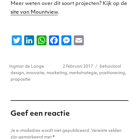
Meer weten over dit soort projecten? Kijk op de
site van Mountview
.
T
Li
W
F
M
E
w
n
h
a
e
m
it
k
a
c
ss
ai
Auteur
Geplaatst
Tags
Ingmar de Lange
2 februari 2017
behavioral
te
e
ts
e
e
l
op
design
,
innovatie
,
marketing
,
merkstrategie
,
positionering
,
r
dI
A
b
n
propositie
n
p
o
g
p
o
er
k
Geef een reactie
Je e-mailadres wordt niet gepubliceerd.
Vereiste velden
zijn gemarkeerd met
*