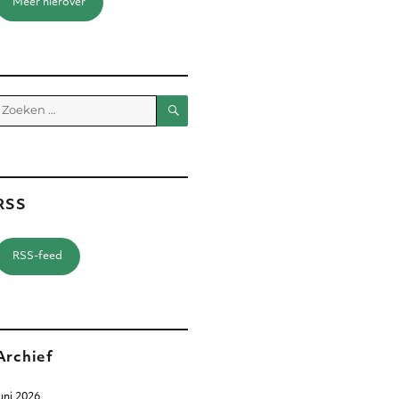
Meer hierover
Zoeken
Zoeken
aar:
RSS
RSS-feed
Archief
uni 2026