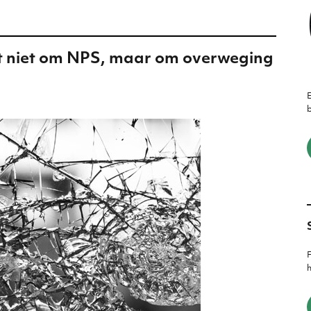
t niet om NPS, maar om overweging
E
b
F
h