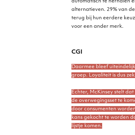
automatisch te herhalen e
alternatieven. 29% van de
terug bij hun eerdere ke
voor een ander merk.
CGI
Daarmee bleef uiteindelijk
groep. Loyaliteit is dus zek
Echter, McKinsey stelt dat 
de overwegingsset te kom
door consumenten worden
kans gekocht te worden da
lijstje komen.