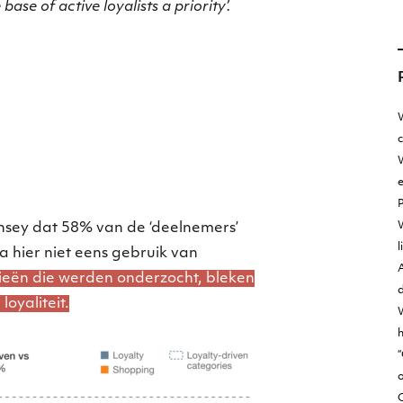
se of active loyalists a priority’.
W
W
e
nsey dat 58% van de ‘deelnemers’
l
hier niet eens gebruik van
A
ieën die werden onderzocht, bleken
d
loyaliteit.
h
“
o