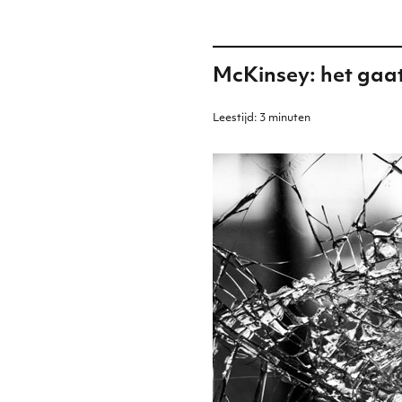
McKinsey: het gaa
Leestijd:
3
minuten