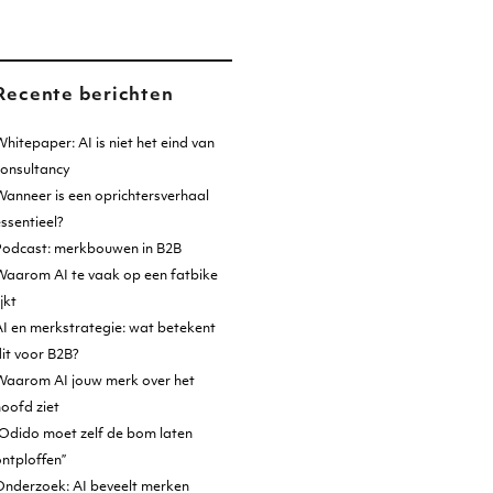
Recente berichten
hitepaper: AI is niet het eind van
consultancy
anneer is een oprichtersverhaal
ssentieel?
Podcast: merkbouwen in B2B
Waarom AI te vaak op een fatbike
ijkt
I en merkstrategie: wat betekent
it voor B2B?
Waarom AI jouw merk over het
oofd ziet
Odido moet zelf de bom laten
ntploffen”
Onderzoek: AI beveelt merken