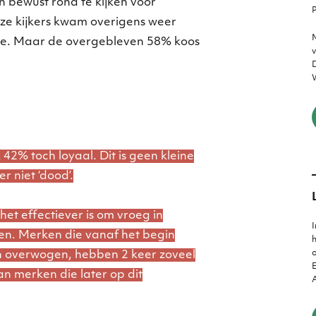
n bewust rond te kijken voor
P
ze kijkers kwam overigens weer
M
uze. Maar de overgebleven 58% koos
v
D
W
 42% toch loyaal. Dit is geen kleine
er niet ‘dood’.
het effectiever is om vroeg in
I
en. Merken die vanaf het begin
h
o
 overwogen, hebben 2 keer zoveel
E
n merken die later op dit