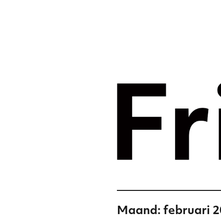
Merkst
digital
Frislic
Maand:
februari 