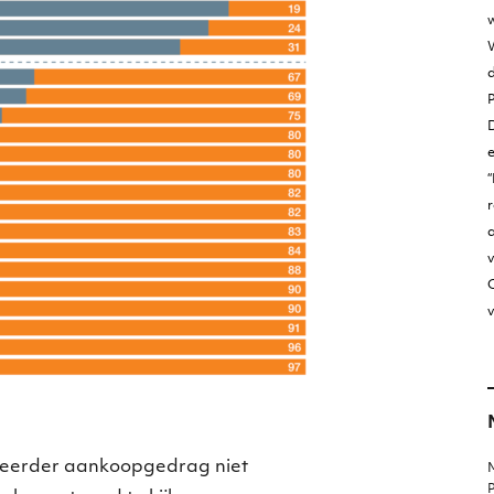
w
W
D
“
r
v
O
v
 eerder aankoopgedrag niet
M
P