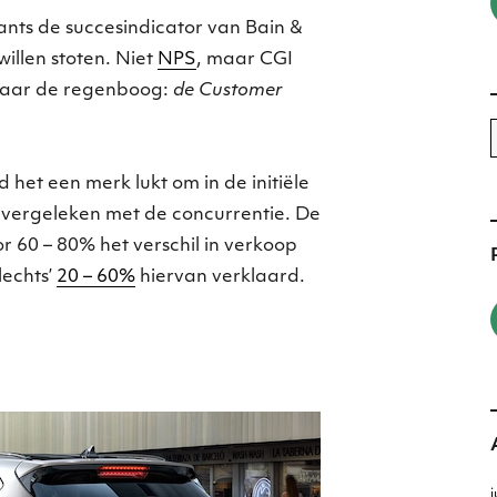
ants de succesindicator van Bain &
illen stoten. Niet
NPS
, maar CGI
 naar de regenboog:
de Customer
n
het een merk lukt om in de initiële
 vergeleken met de concurrentie. De
or 60 – 80% het verschil in verkoop
lechts’
20 – 60%
hiervan verklaard.
j