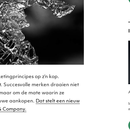
ketingprincipes op z’n kop.
it. Succesvolle merken draaien niet
A
, maar om de mate waarin ze
euwe aankopen.
Dat stelt een nieuw
& Company.
m