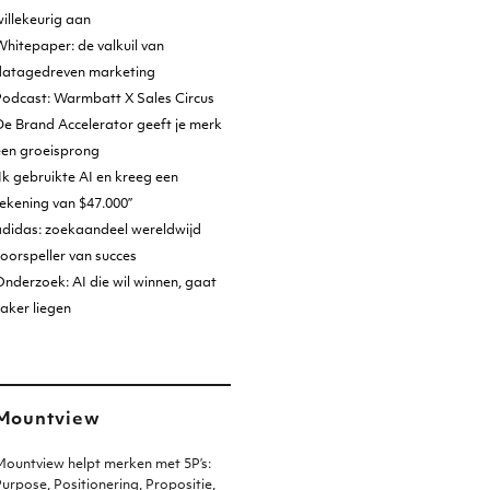
illekeurig aan
hitepaper: de valkuil van
datagedreven marketing
Podcast: Warmbatt X Sales Circus
e Brand Accelerator geeft je merk
een groeisprong
Ik gebruikte AI en kreeg een
ekening van $47.000”
adidas: zoekaandeel wereldwijd
oorspeller van succes
nderzoek: AI die wil winnen, gaat
aker liegen
Mountview
ountview helpt merken met 5P’s:
urpose, Positionering, Propositie,