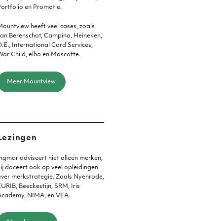
ortfolio en Promotie.
ountview heeft veel cases, zoals
an Berenschot, Campina, Heineken,
.E., International Card Services,
ar Child, elho en Mascotte.
Meer Mountview
Lezingen
ngmar adviseert niet alleen merken,
ij doceert ook op veel opleidingen
ver merkstrategie. Zoals Nyenrode,
URIB, Beeckestijn, SRM, Iris
Academy, NIMA, en VEA.