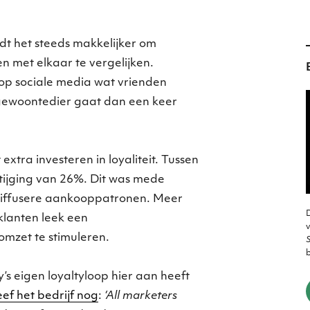
rdt het steeds makkelijker om
 met elkaar te vergelijken.
 op sociale media wat vrienden
 gewoontedier gaat dan een keer
t extra investeren in loyaliteit. Tussen
tijging van 26%. Dit was mede
 diffusere aankooppatronen. Meer
D
lanten leek een
v
omzet te stimuleren.
S
’s eigen loyaltyloop hier aan heeft
ef het bedrijf nog
:
‘All marketers