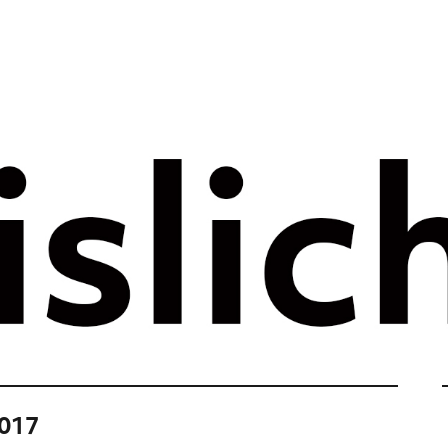
rategie voor 
e tijdperk –
ht
2017