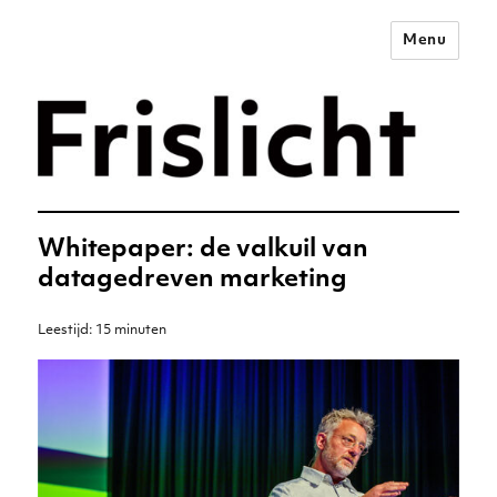
Menu
Merkstrategie voor het
digitale tijdperk –
Frislicht
Whitepaper: de valkuil van
datagedreven marketing
Leestijd:
15
minuten