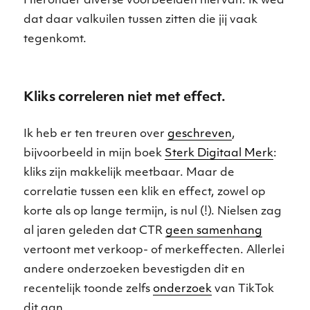
Hieronder diverse voorbeelden hiervan. Ik wed
dat daar valkuilen tussen zitten die jij vaak
tegenkomt.
Kliks correleren niet met effect.
Ik heb er ten treuren over
geschreven
,
bijvoorbeeld in mijn boek
Sterk Digitaal Merk
:
kliks zijn makkelijk meetbaar. Maar de
correlatie tussen een klik en effect, zowel op
korte als op lange termijn, is nul (!). Nielsen zag
al jaren geleden dat CTR
geen samenhang
vertoont met verkoop- of merkeffecten. Allerlei
andere onderzoeken bevestigden dit en
recentelijk toonde zelfs
onderzoek
van TikTok
dit aan.