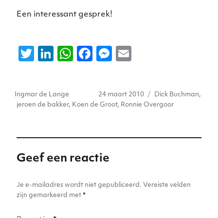
Een interessant gesprek!
T
Li
W
F
M
E
w
n
h
a
e
m
it
k
a
c
ss
ai
Auteur
Geplaatst
Tags
Ingmar de Lange
24 maart 2010
Dick Buchman
,
te
e
ts
e
e
l
op
jeroen de bakker
,
Koen de Groot
,
Ronnie Overgoor
r
dI
A
b
n
n
p
o
g
p
o
er
Geef een reactie
k
Je e-mailadres wordt niet gepubliceerd.
Vereiste velden
zijn gemarkeerd met
*