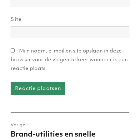
Site
Mijn naam, e-mail en site opslaan in deze
browser voor de volgende keer wanneer ik een
reactie plaats.
Bericht
Vorige
navigatie
Brand-utilities en snelle
Vorig