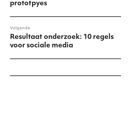
prototpyes
bericht:
Volgende
Resultaat onderzoek: 10 regels
Volgend
voor sociale media
bericht: