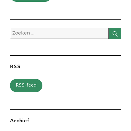
Zoe
Zoeken
naar:
RSS
RSS-feed
Archief