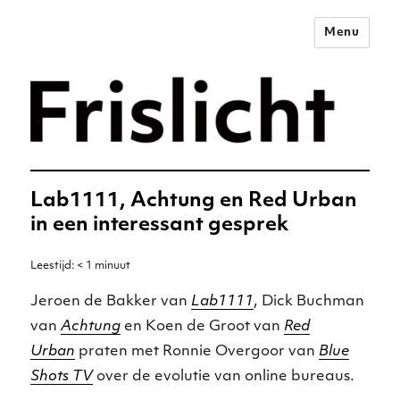
Menu
Merkstrategie voor het
digitale tijdperk –
Frislicht
Lab1111, Achtung en Red Urban
in een interessant gesprek
Leestijd:
< 1
minuut
Jeroen de Bakker van
Lab1111
, Dick Buchman
van
Achtung
en Koen de Groot van
Red
Urban
praten met Ronnie Overgoor van
Blue
Shots TV
over de evolutie van online bureaus.