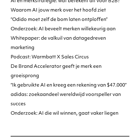
AI en merkstrategie: wat betekent dit voor B2B?
Waarom AI jouw merk over het hoofd ziet
“Odido moet zelf de bom laten ontploffen”
Onderzoek: AI beveelt merken willekeurig aan
Whitepaper: de valkuil van datagedreven
marketing
Podcast: Warmbatt X Sales Circus
De Brand Accelerator geeft je merk een
groeisprong
“Ik gebruikte AI en kreeg een rekening van $47.000”
adidas: zoekaandeel wereldwijd voorspeller van
succes
Onderzoek: AI die wil winnen, gaat vaker liegen