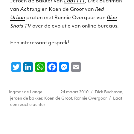
Jeroen de Bakker van
Lab1111
, Dick Buchman
van
Achtung
en Koen de Groot van
Red
Urban
praten met Ronnie Overgoor van
Blue
Shots TV
over de evolutie van online bureaus.
Een interessant gesprek!
T
Li
W
F
M
E
w
n
h
a
e
m
it
k
a
c
ss
ai
Auteur
Geplaatst
Tags
Ingmar de Lange
24 maart 2010
Dick Buchman
,
te
e
ts
e
e
l
op
jeroen de bakker
,
Koen de Groot
,
Ronnie Overgoor
Laat
r
dI
A
b
n
op
een reactie achter
Lab1111,
n
p
o
g
Achtung
p
o
er
en
Red
k