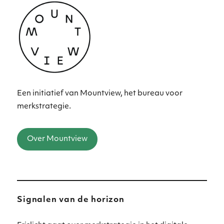
Urban
in
een
interessant
gesprek
Een initiatief van Mountview, het bureau voor
merkstrategie.
Over Mountview
Signalen van de horizon