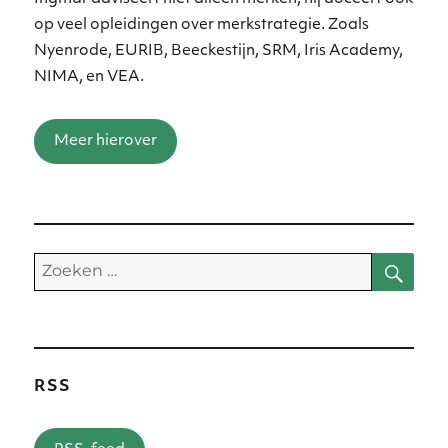
op veel opleidingen over merkstrategie. Zoals
Nyenrode, EURIB, Beeckestijn, SRM, Iris Academy,
NIMA, en VEA.
Meer hierover
Zoe
Zoeken
naar:
RSS