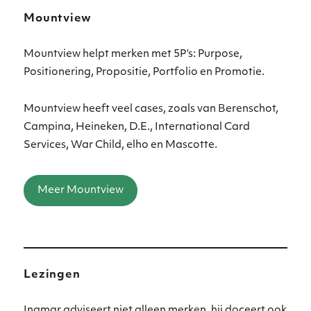
Mountview
Mountview helpt merken met 5P’s: Purpose,
Positionering, Propositie, Portfolio en Promotie.
Mountview heeft veel cases, zoals van Berenschot,
Campina, Heineken, D.E., International Card
Services, War Child, elho en Mascotte.
Meer Mountview
Lezingen
Ingmar adviseert niet alleen merken, hij doceert ook