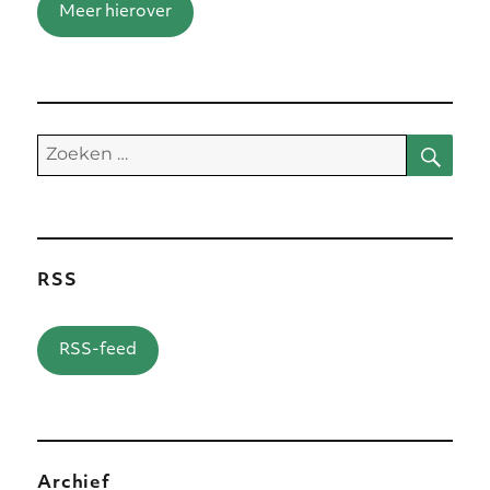
Meer hierover
Zoe
Zoeken
naar:
RSS
RSS-feed
Archief