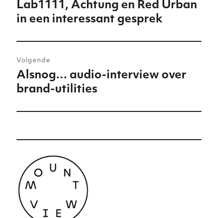
Lab1111, Achtung en Red Urban
Vorig
in een interessant gesprek
bericht:
Volgende
Alsnog… audio-interview over
Volgend
brand-utilities
bericht: