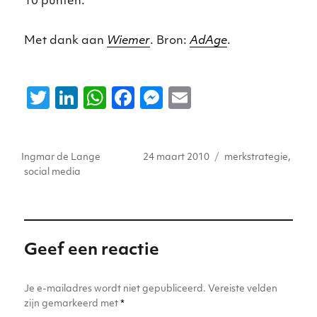
10 punten.
Met dank aan
Wiemer
. Bron:
AdAge
.
T
Li
W
F
M
E
w
n
h
a
e
m
it
k
a
c
ss
ai
Auteur
Geplaatst
Tags
Ingmar de Lange
24 maart 2010
merkstrategie
,
te
e
ts
e
e
l
op
social media
r
dI
A
b
n
n
p
o
g
p
o
er
Geef een reactie
k
Je e-mailadres wordt niet gepubliceerd.
Vereiste velden
zijn gemarkeerd met
*