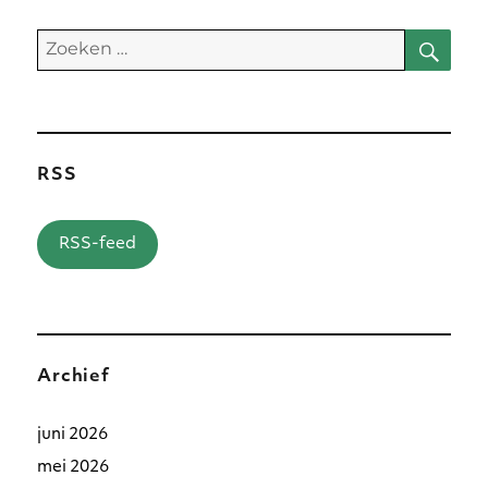
Zoe
Zoeken
naar:
RSS
RSS-feed
Archief
juni 2026
mei 2026