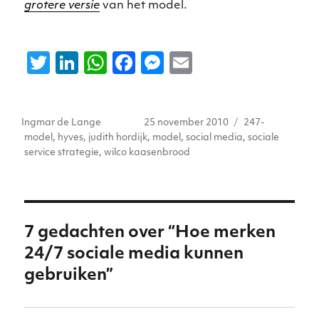
grotere versie
van het model.
T
Li
W
F
M
E
w
n
h
a
e
m
it
k
a
c
ss
ai
Auteur
Geplaatst
Tags
Ingmar de Lange
25 november 2010
247-
te
e
ts
e
e
l
op
model
,
hyves
,
judith hordijk
,
model
,
social media
,
sociale
r
dI
A
b
n
service strategie
,
wilco kaasenbrood
n
p
o
g
p
o
er
k
7 gedachten over “Hoe merken
24/7 sociale media kunnen
gebruiken”