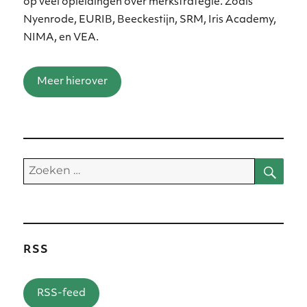
op veel opleidingen over merkstrategie. Zoals
Nyenrode, EURIB, Beeckestijn, SRM, Iris Academy,
NIMA, en VEA.
Meer hierover
Zoe
Zoeken
naar:
RSS
RSS-feed