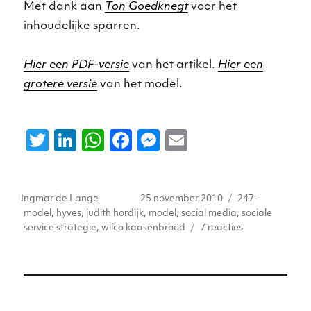
Met dank aan
Ton Goedknegt
voor het
inhoudelijke sparren.
Hier een PDF-versie
van het artikel.
Hier een
grotere versie
van het model.
T
Li
W
F
M
E
w
n
h
a
e
m
it
k
a
c
ss
ai
Auteur
Geplaatst
Tags
Ingmar de Lange
25 november 2010
247-
te
e
ts
e
e
l
op
model
,
hyves
,
judith hordijk
,
model
,
social media
,
sociale
r
dI
A
b
n
op
service strategie
,
wilco kaasenbrood
7 reacties
Hoe
n
p
o
g
merken
p
o
er
24/7
sociale
k
media