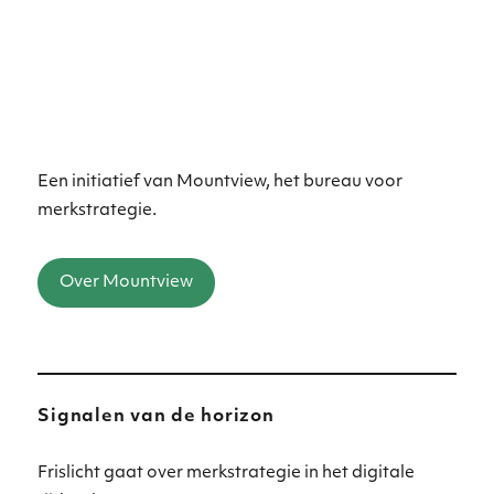
kunnen
gebruiken
Een initiatief van Mountview, het bureau voor
merkstrategie.
Over Mountview
Signalen van de horizon
Frislicht gaat over merkstrategie in het digitale