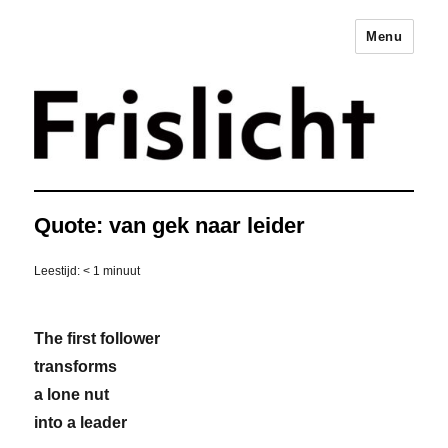
Menu
Merkstrategie voor het
digitale tijdperk –
Frislicht
Quote: van gek naar leider
Leestijd:
< 1
minuut
The first follower
transforms
a lone nut
into a leader