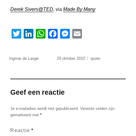
Derek Sivers@TED
, v
ia
Made By Many
T
Li
W
F
M
E
wi
n
h
a
e
m
tt
k
at
c
ss
ail
Auteur
Geplaatst
Tags
Ingmar de Lange
29 oktober 2010
quote
er
e
s
e
e
op
dI
A
b
n
n
p
o
g
p
o
er
Geef een reactie
k
Je e-mailadres wordt niet gepubliceerd.
Vereiste velden zijn
gemarkeerd met
*
Reactie
*