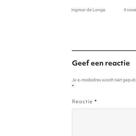
it
k
a
c
s
Auteur
Gepla
te
e
ts
e
Ingmar de Lange
4 nov
op
r
dI
A
b
n
p
o
p
o
k
Geef een reactie
Je e-mailadres wordt niet gepubl
*
Reactie
*