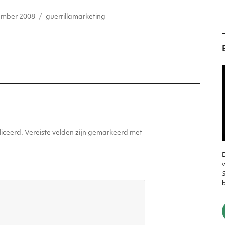
s
ai
atst
Tags
e
l
ember 2008
guerrillamarketing
n
g
er
iceerd.
Vereiste velden zijn gemarkeerd met
D
v
S