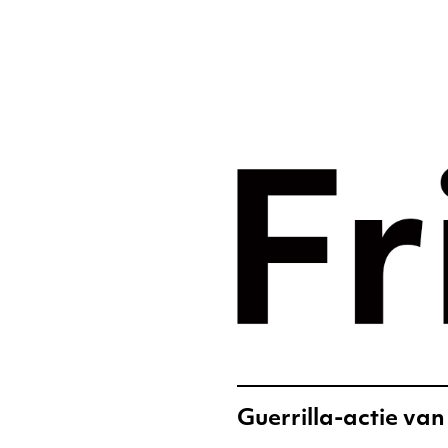
Merkst
digital
Frislic
Guerrilla-actie va