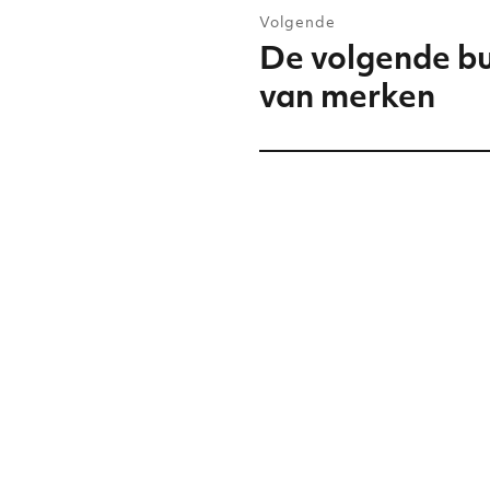
Volgende
De volgende bu
Volgend
bericht:
van merken