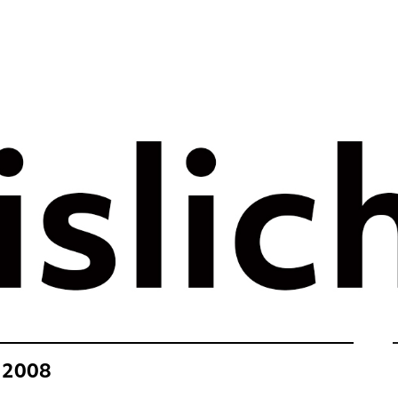
rategie voor 
e tijdperk –
ht
n 2008