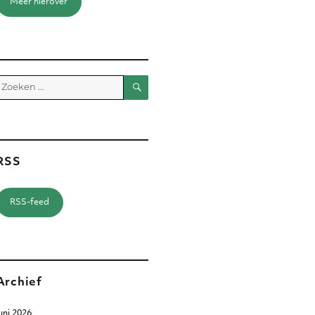
Meer hierover
Zoeken
Zoeken
aar:
RSS
RSS-feed
Archief
uni 2026