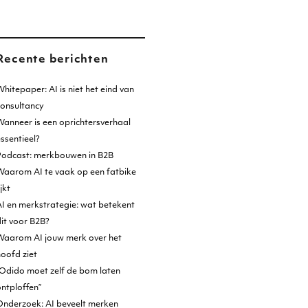
Recente berichten
hitepaper: AI is niet het eind van
consultancy
anneer is een oprichtersverhaal
ssentieel?
Podcast: merkbouwen in B2B
Waarom AI te vaak op een fatbike
ijkt
I en merkstrategie: wat betekent
it voor B2B?
Waarom AI jouw merk over het
oofd ziet
Odido moet zelf de bom laten
ntploffen”
Onderzoek: AI beveelt merken