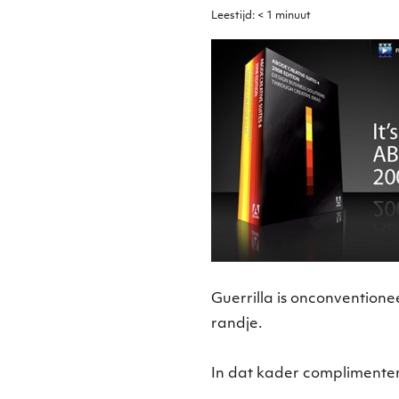
Leestijd:
< 1
minuut
Guerrilla is onconventionee
randje.
In dat kader complimenten