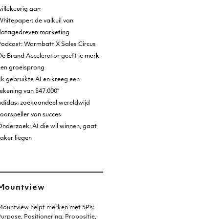
illekeurig aan
hitepaper: de valkuil van
datagedreven marketing
Podcast: Warmbatt X Sales Circus
e Brand Accelerator geeft je merk
een groeisprong
Ik gebruikte AI en kreeg een
ekening van $47.000”
adidas: zoekaandeel wereldwijd
oorspeller van succes
nderzoek: AI die wil winnen, gaat
aker liegen
Mountview
ountview helpt merken met 5P’s:
urpose, Positionering, Propositie,