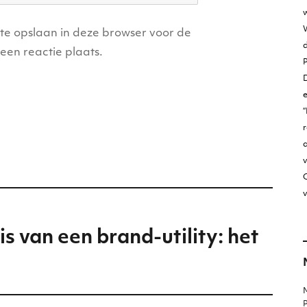
w
W
ite opslaan in deze browser voor de
een reactie plaats.
D
“
r
v
O
v
s van een brand-utility: het
M
P