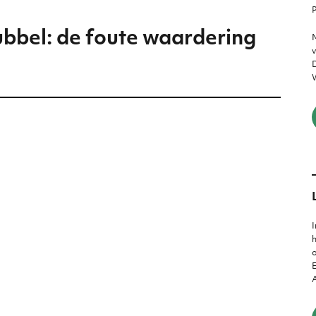
P
bbel: de foute waardering
M
v
D
W
I
h
o
E