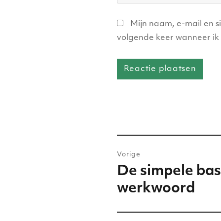
Mijn naam, e-mail en s
volgende keer wanneer ik 
Bericht
Vorige
navigatie
De simpele basi
Vorig
bericht:
werkwoord