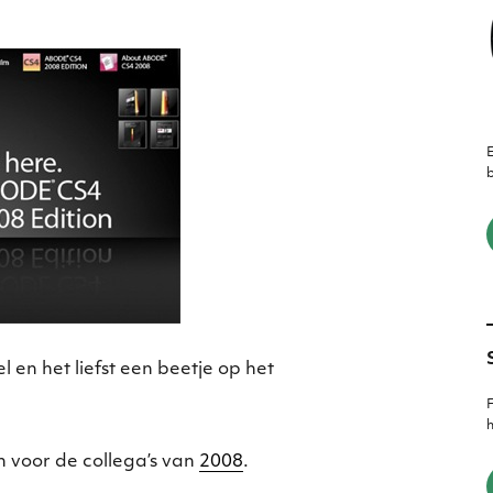
E
b
l en het liefst een beetje op het
F
h
 voor de collega’s van
2008
.