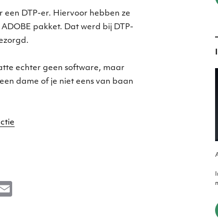
r een DTP-er. Hiervoor hebben ze
 ADOBE pakket. Dat werd bij DTP-
ezorgd.
atte echter geen software, maar
 een dame of je niet eens van baan
ctie
A
m
M
E
e
m