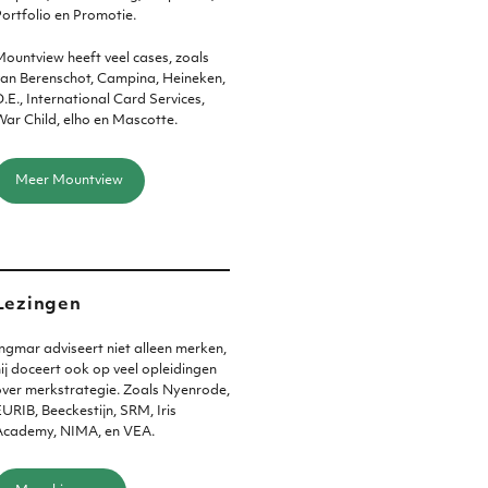
ortfolio en Promotie.
ountview heeft veel cases, zoals
an Berenschot, Campina, Heineken,
.E., International Card Services,
ar Child, elho en Mascotte.
Meer Mountview
Lezingen
ngmar adviseert niet alleen merken,
ij doceert ook op veel opleidingen
ver merkstrategie. Zoals Nyenrode,
URIB, Beeckestijn, SRM, Iris
Academy, NIMA, en VEA.