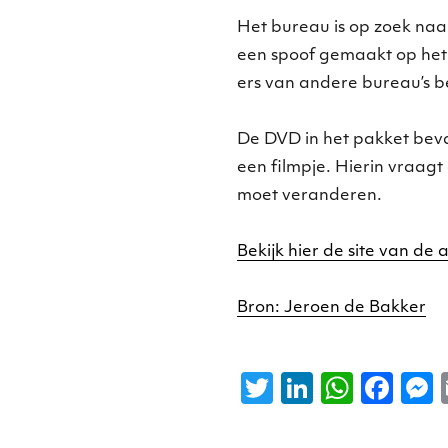
Het bureau is op zoek naa
een spoof gemaakt op het
ers van andere bureau’s b
De DVD in het pakket bev
een filmpje. Hierin vraagt
moet veranderen.
Bekijk hier de site van de a
Bron: Jeroen de Bakker
T
Li
W
F
w
n
h
a