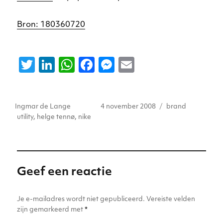
Bron: 180360720
T
Li
W
F
M
E
w
n
h
a
e
m
it
k
a
c
ss
ai
Auteur
Geplaatst
Tags
Ingmar de Lange
4 november 2008
brand
te
e
ts
e
e
l
op
utility
,
helge tennø
,
nike
r
dI
A
b
n
n
p
o
g
p
o
er
Geef een reactie
k
Je e-mailadres wordt niet gepubliceerd.
Vereiste velden
zijn gemarkeerd met
*