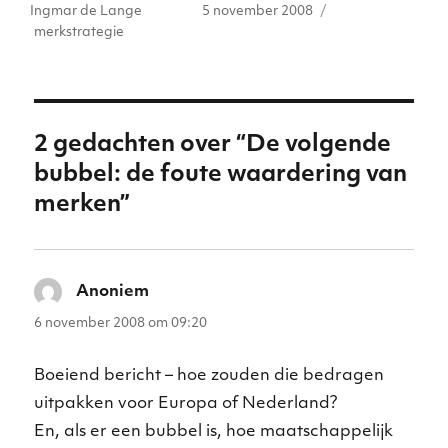
Auteur
Geplaatst
Tags
Ingmar de Lange
5 november 2008
te
e
ts
e
e
l
op
merkstrategie
r
dI
A
b
n
n
p
o
g
p
o
er
2 gedachten over “De volgende
k
bubbel: de foute waardering van
merken”
Anoniem
schreef:
6 november 2008 om 09:20
Boeiend bericht – hoe zouden die bedragen
uitpakken voor Europa of Nederland?
En, als er een bubbel is, hoe maatschappelijk