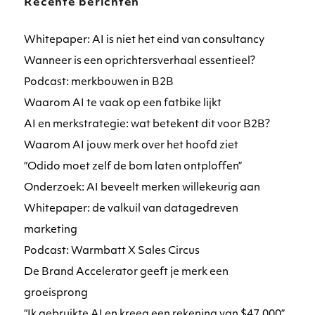
Recente berichten
Whitepaper: AI is niet het eind van consultancy
Wanneer is een oprichtersverhaal essentieel?
Podcast: merkbouwen in B2B
Waarom AI te vaak op een fatbike lijkt
AI en merkstrategie: wat betekent dit voor B2B?
Waarom AI jouw merk over het hoofd ziet
“Odido moet zelf de bom laten ontploffen”
Onderzoek: AI beveelt merken willekeurig aan
Whitepaper: de valkuil van datagedreven
marketing
Podcast: Warmbatt X Sales Circus
De Brand Accelerator geeft je merk een
groeisprong
“Ik gebruikte AI en kreeg een rekening van $47.000”