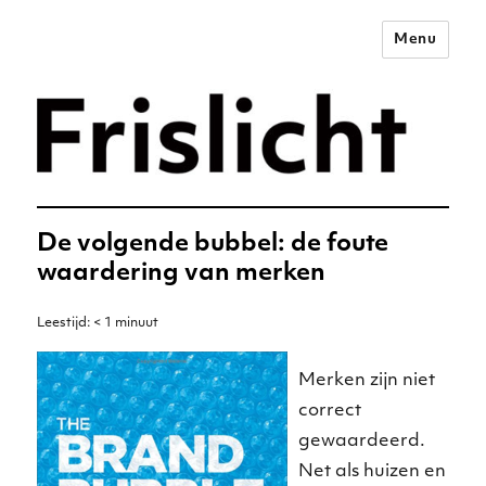
Menu
Merkstrategie voor het
digitale tijdperk –
Frislicht
De volgende bubbel: de foute
waardering van merken
Leestijd:
< 1
minuut
Merken zijn niet
correct
gewaardeerd.
Net als huizen en