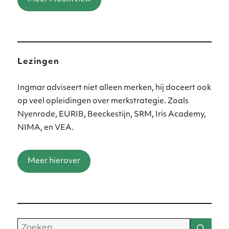
Lezingen
Ingmar adviseert niet alleen merken, hij doceert ook
op veel opleidingen over merkstrategie. Zoals
Nyenrode, EURIB, Beeckestijn, SRM, Iris Academy,
NIMA, en VEA.
Meer hierover
Zoe
Zoeken