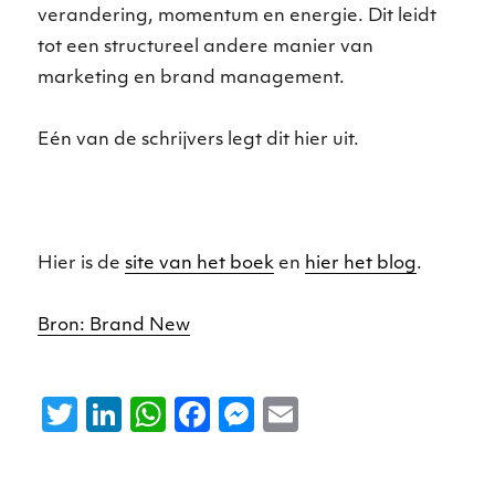
verandering, momentum en energie. Dit leidt
tot een structureel andere manier van
marketing en brand management.
Eén van de schrijvers legt dit hier uit.
Hier is de
site van het boek
en
hier het blog
.
Bron: Brand New
T
Li
W
F
M
E
w
n
h
a
e
m
it
k
a
c
ss
ai