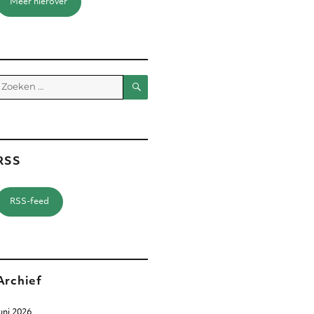
Meer hierover
Zoeken
Zoeken
aar:
RSS
RSS-feed
Archief
uni 2026