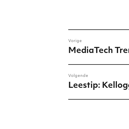
Bericht
Vorige
navigatie
MediaTech Tre
Vorig
bericht:
Volgende
Leestip: Kello
Volgend
bericht: