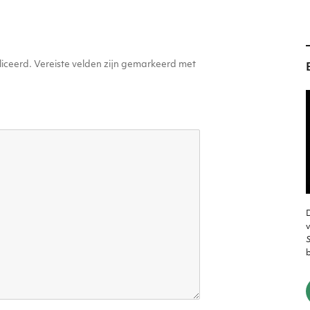
iceerd.
Vereiste velden zijn gemarkeerd met
D
v
S