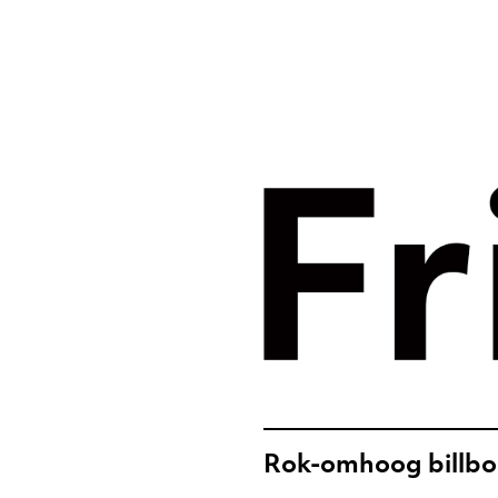
Merkst
digital
Frislic
Rok-omhoog billb