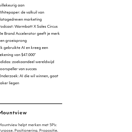
illekeurig aan
hitepaper: de valkuil van
datagedreven marketing
Podcast: Warmbatt X Sales Circus
e Brand Accelerator geeft je merk
een groeisprong
Ik gebruikte AI en kreeg een
ekening van $47.000”
adidas: zoekaandeel wereldwijd
oorspeller van succes
nderzoek: AI die wil winnen, gaat
aker liegen
Mountview
ountview helpt merken met 5P’s:
urpose, Positionering, Propositie,