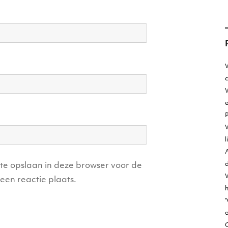
W
W
e
l
A
d
ite opslaan in deze browser voor de
een reactie plaats.
h
“
o