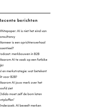
Recente berichten
hitepaper: AI is niet het eind van
consultancy
anneer is een oprichtersverhaal
ssentieel?
Podcast: merkbouwen in B2B
Waarom AI te vaak op een fatbike
ijkt
I en merkstrategie: wat betekent
it voor B2B?
Waarom AI jouw merk over het
oofd ziet
Odido moet zelf de bom laten
ntploffen”
Onderzoek: AI beveelt merken