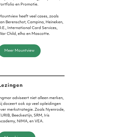
ortfolio en Promotie.
ountview heeft veel cases, zoals
an Berenschot, Campina, Heineken,
.E., International Card Services,
ar Child, elho en Mascotte.
Meer Mountview
Lezingen
ngmar adviseert niet alleen merken,
ij doceert ook op veel opleidingen
ver merkstrategie. Zoals Nyenrode,
URIB, Beeckestijn, SRM, Iris
Academy, NIMA, en VEA.