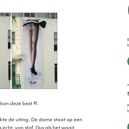
E
b
kan deze best ff.
F
h
kte de uiting. De dame staat op een
 echt, van stof. Dus als het waait,