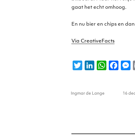
gaat het echt omhoog.
En nu bier en chips en da
Via CreativeFacts
T
Li
W
F
w
n
h
a
it
k
a
c
s
Auteur
Gepla
te
e
ts
e
Ingmar de Lange
16 de
op
r
dI
A
b
n
p
o
p
o
k