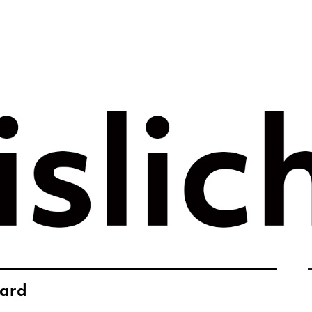
rategie voor 
e tijdperk –
ht
oard