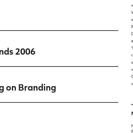
w
W
D
“
nds 2006
r
v
O
v
gg on Branding
M
P