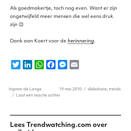
Als goedmakertje, toch nog even. Want er zijn
ongetwijfeld meer mensen die wel eens druk
zijn 😉
Dank aan Koert voor de
herinnering
.
T
Li
W
F
M
E
w
n
h
a
e
m
it
k
a
c
ss
ai
Auteur
Geplaatst
Tags
Ingmar de Lange
19 mei 2010
slideshare
,
trends
te
e
ts
e
e
l
op
op
Laat een reactie achter
r
dI
A
b
n
Beter
laat
n
p
o
g
dan
p
o
er
nooit:
Lees Trendwatching.com over
mooie
k