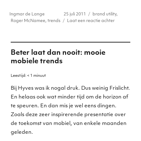
it
k
a
c
ss
ai
Auteur
Geplaatst
Tags
Ingmar de Lange
25 juli 2011
brand utility
,
te
e
ts
e
e
l
op
op
Roger McNamee
,
trends
Laat een reactie achter
r
dI
A
b
n
Must
read:
n
p
o
g
Roger
p
o
er
McNamee
Beter laat dan nooit: mooie
over
k
mobiele trends
digitale
trends
Leestijd:
< 1
minuut
Bij Hyves was ik nogal druk. Dus weinig Frislicht.
En helaas ook wat minder tijd om de horizon af
te speuren. En dan mis je wel eens dingen.
Zoals deze zeer inspirerende presentatie over
de toekomst van mobiel, van enkele maanden
geleden.