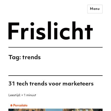
Menu
Merkstrategie voor het
digitale tijdperk –
Frislicht
Tag:
trends
31 tech trends voor marketeers
Leestijd:
< 1
minuut