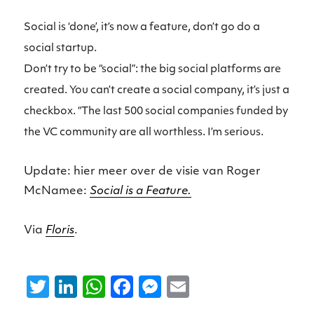
Social is ‘done’, it’s now a feature, don’t go do a
social startup.
Don’t try to be “social”: the big social platforms are
created. You can’t create a social company, it’s just a
checkbox. “The last 500 social companies funded by
the VC community are all worthless. I’m serious.
Update: hier meer over de visie van Roger
McNamee:
Social is a Feature.
Via
Floris
.
T
Li
W
F
M
E
w
n
h
a
e
m