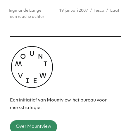
it
k
a
c
ss
ai
Auteur
Geplaatst
Tags
Ingmar de Lange
19 januari 2007
tesco
Laat
te
e
ts
e
e
l
op
op
een reactie achter
r
dI
A
b
n
Tesco
plakt
n
p
o
g
milieulabels
p
o
er
op
producten
k
Een initiatief van Mountview, het bureau voor
merkstrategie.
Over Mountview