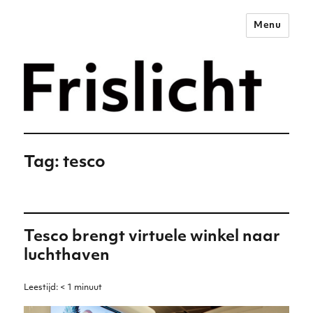
Menu
Merkstrategie voor het
digitale tijdperk –
Frislicht
Tag:
tesco
Tesco brengt virtuele winkel naar
luchthaven
Leestijd:
< 1
minuut