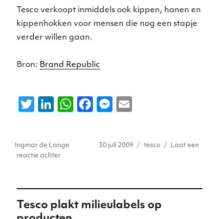
Tesco verkoopt inmiddels ook kippen, hanen en
kippenhokken voor mensen die nog een stapje
verder willen gaan.
Bron:
Brand Republic
T
Li
W
F
M
E
w
n
h
a
e
m
it
k
a
c
ss
ai
Auteur
Geplaatst
Tags
Ingmar de Lange
30 juli 2009
tesco
Laat een
te
e
ts
e
e
l
op
op
reactie achter
r
dI
A
b
n
Tesco
begint
n
p
o
g
moestuin
p
o
er
Tesco plakt milieulabels op
k
producten