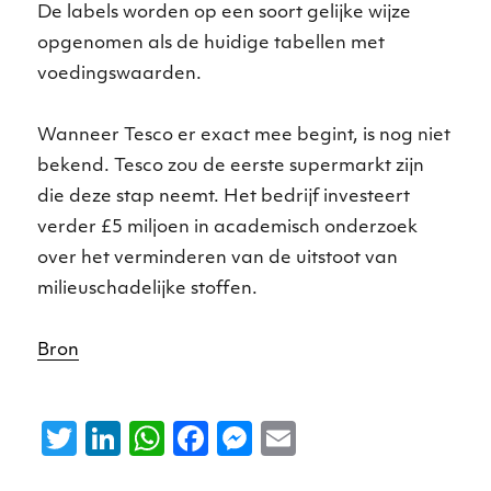
De labels worden op een soort gelijke wijze
opgenomen als de huidige tabellen met
voedingswaarden.
Wanneer Tesco er exact mee begint, is nog niet
bekend. Tesco zou de eerste supermarkt zijn
die deze stap neemt. Het bedrijf investeert
verder £5 miljoen in academisch onderzoek
over het verminderen van de uitstoot van
milieuschadelijke stoffen.
Bron
T
Li
W
F
M
E
w
n
h
a
e
m