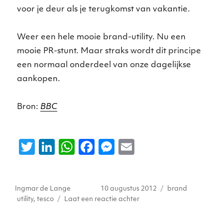
voor je deur als je terugkomst van vakantie.
Weer een hele mooie brand-utility. Nu een
mooie PR-stunt. Maar straks wordt dit principe
een normaal onderdeel van onze dagelijkse
aankopen.
Bron:
BBC
T
Li
W
F
M
E
w
n
h
a
e
m
it
k
a
c
ss
ai
Auteur
Geplaatst
Tags
Ingmar de Lange
10 augustus 2012
brand
te
e
ts
e
e
l
op
op
utility
,
tesco
Laat een reactie achter
r
dI
A
b
n
Tesco
brengt