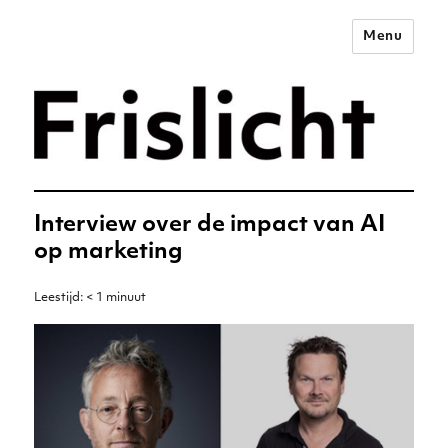
Menu
Merkstrategie voor het
digitale tijdperk –
Frislicht
Interview over de impact van AI
op marketing
Leestijd:
< 1
minuut