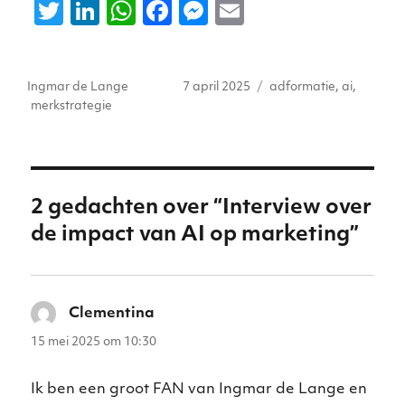
T
Li
W
F
M
E
w
n
h
a
e
m
it
k
a
c
ss
ai
Auteur
Geplaatst
Tags
Ingmar de Lange
7 april 2025
adformatie
,
ai
,
te
e
ts
e
e
l
op
merkstrategie
r
dI
A
b
n
n
p
o
g
p
o
er
2 gedachten over “Interview over
k
de impact van AI op marketing”
Clementina
schreef:
15 mei 2025 om 10:30
Ik ben een groot FAN van Ingmar de Lange en