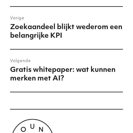
Bericht
Vorige
navigatie
Zoekaandeel blijkt wederom een
Vorig
belangrijke KPI
bericht:
Volgende
Gratis whitepaper: wat kunnen
Volgend
merken met AI?
bericht: