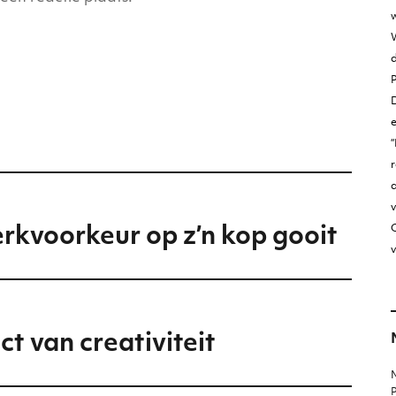
w
W
D
“
r
v
O
kvoorkeur op z’n kop gooit
v
ct van creativiteit
M
P