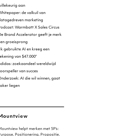
illekeurig aan
hitepaper: de valkuil van
datagedreven marketing
Podcast: Warmbatt X Sales Circus
e Brand Accelerator geeft je merk
een groeisprong
Ik gebruikte AI en kreeg een
ekening van $47.000”
adidas: zoekaandeel wereldwijd
oorspeller van succes
nderzoek: AI die wil winnen, gaat
aker liegen
Mountview
ountview helpt merken met 5P’s:
urpose, Positionering, Propositie,