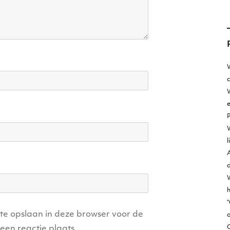
W
W
e
l
A
d
h
“
ite opslaan in deze browser voor de
o
een reactie plaats.