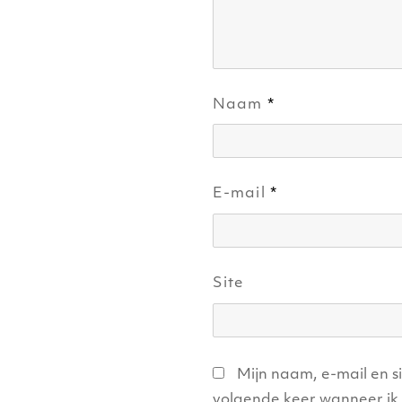
Naam
*
E-mail
*
Site
Mijn naam, e-mail en s
volgende keer wanneer ik 