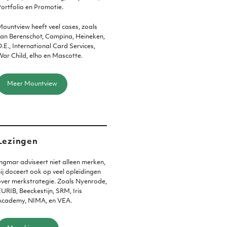
ortfolio en Promotie.
ountview heeft veel cases, zoals
an Berenschot, Campina, Heineken,
.E., International Card Services,
ar Child, elho en Mascotte.
Meer Mountview
Lezingen
ngmar adviseert niet alleen merken,
ij doceert ook op veel opleidingen
ver merkstrategie. Zoals Nyenrode,
URIB, Beeckestijn, SRM, Iris
Academy, NIMA, en VEA.