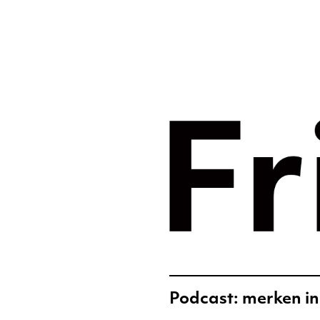
Merkst
digital
Frislic
Podcast: merken in 