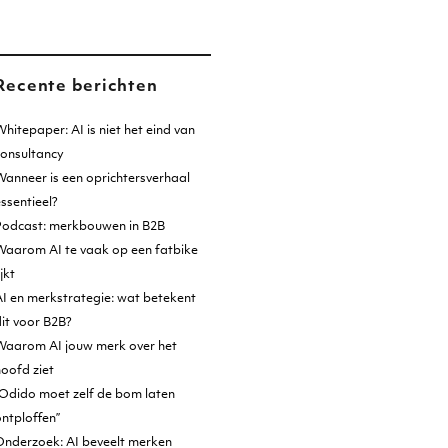
Recente berichten
hitepaper: AI is niet het eind van
consultancy
anneer is een oprichtersverhaal
ssentieel?
Podcast: merkbouwen in B2B
Waarom AI te vaak op een fatbike
ijkt
I en merkstrategie: wat betekent
it voor B2B?
Waarom AI jouw merk over het
oofd ziet
Odido moet zelf de bom laten
ntploffen”
Onderzoek: AI beveelt merken