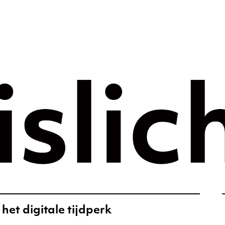
rategie voor 
e tijdperk –
ht
het digitale tijdperk