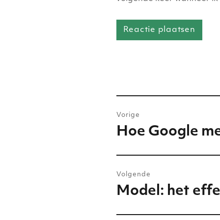
Bericht
Vorige
navigatie
Hoe Google mer
Vorig
bericht:
Volgende
Model: het effe
Volgend
bericht: