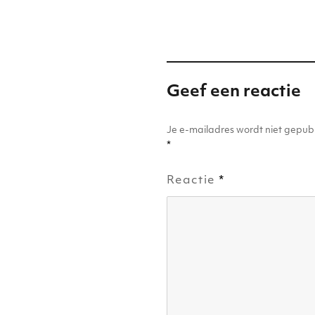
n
p
o
p
o
k
Geef een reactie
Je e-mailadres wordt niet gepubl
*
Reactie
*