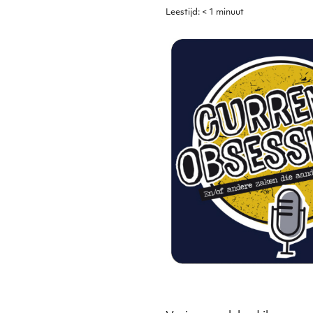
Leestijd:
< 1
minuut