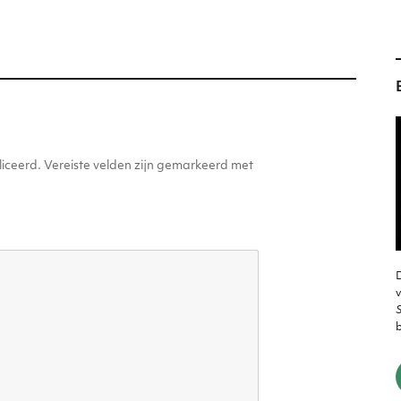
g
er
iceerd.
Vereiste velden zijn gemarkeerd met
D
v
S