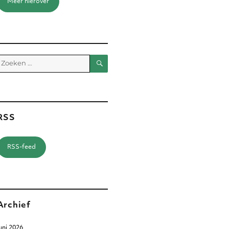
Meer hierover
Zoeken
Zoeken
aar:
RSS
RSS-feed
Archief
uni 2026