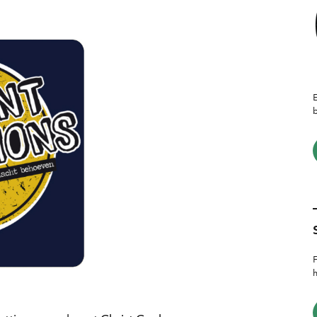
E
b
F
h