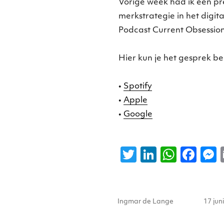
Vorige week had ik een pr
merkstrategie in het digita
Podcast Current Obsession
Hier kun je het gesprek be
•
Spotify
•
Apple
•
Google
T
Li
W
F
w
n
h
a
it
k
a
c
s
Auteur
Gepla
te
e
ts
e
Ingmar de Lange
17 jun
op
r
dI
A
b