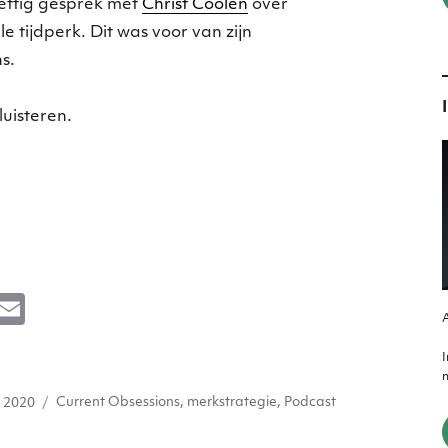
ettig gesprek met
Christ Coolen
over
le tijdperk. Dit was voor van zijn
s.
luisteren.
M
E
A
e
m
s
ai
m
atst
Tags
e
l
i 2020
Current Obsessions
,
merkstrategie
,
Podcast
n