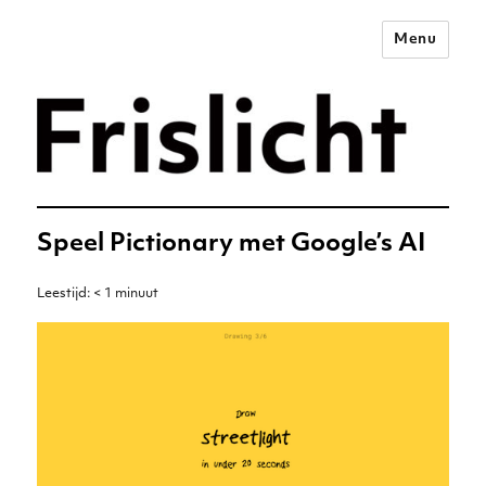
Menu
Merkstrategie voor het
digitale tijdperk –
Frislicht
Speel Pictionary met Google’s AI
Leestijd:
< 1
minuut