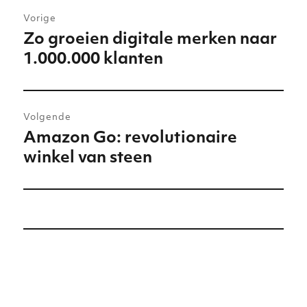
Bericht
Vorige
navigatie
Zo groeien digitale merken naar
Vorig
1.000.000 klanten
bericht:
Volgende
Amazon Go: revolutionaire
Volgend
winkel van steen
bericht: