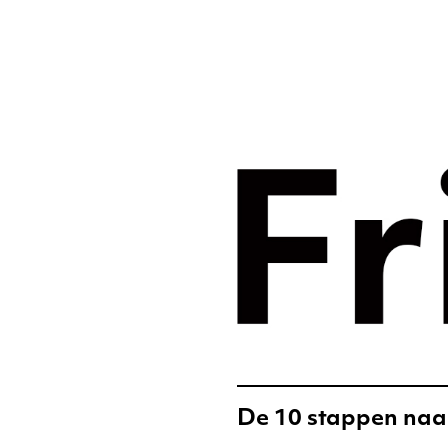
Merkst
digital
Frislic
De 10 stappen naar