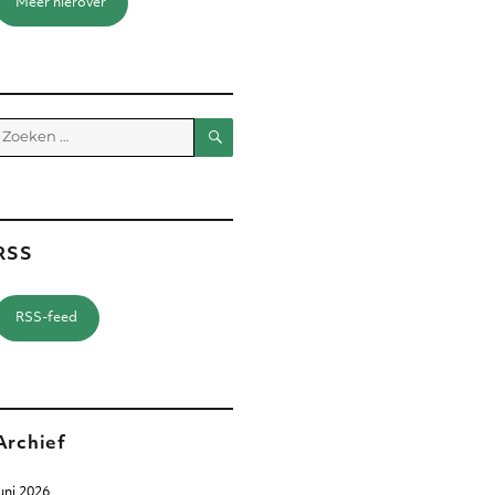
Meer hierover
Zoeken
Zoeken
aar:
RSS
RSS-feed
Archief
uni 2026