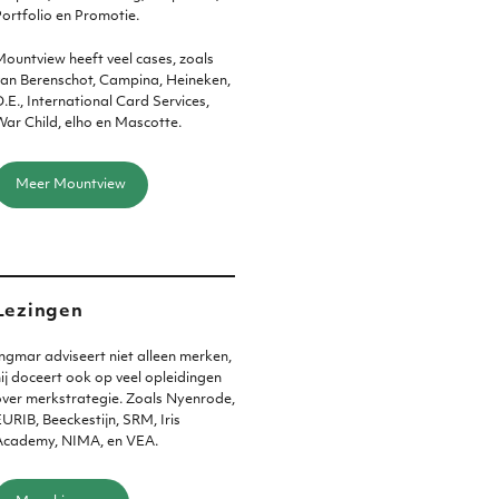
ortfolio en Promotie.
ountview heeft veel cases, zoals
an Berenschot, Campina, Heineken,
.E., International Card Services,
ar Child, elho en Mascotte.
Meer Mountview
Lezingen
ngmar adviseert niet alleen merken,
ij doceert ook op veel opleidingen
ver merkstrategie. Zoals Nyenrode,
URIB, Beeckestijn, SRM, Iris
Academy, NIMA, en VEA.