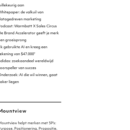
illekeurig aan
hitepaper: de valkuil van
datagedreven marketing
Podcast: Warmbatt X Sales Circus
e Brand Accelerator geeft je merk
een groeisprong
Ik gebruikte AI en kreeg een
ekening van $47.000”
adidas: zoekaandeel wereldwijd
oorspeller van succes
nderzoek: AI die wil winnen, gaat
aker liegen
Mountview
ountview helpt merken met 5P’s:
urpose, Positionering, Propositie,