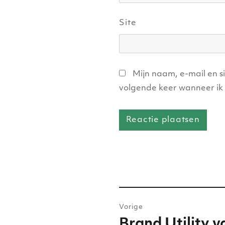
Site
Mijn naam, e-mail en s
volgende keer wanneer ik 
Bericht
Vorige
navigatie
Brand Utility v
Vorig