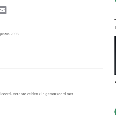
M
E
e
m
s
ai
atst
e
l
gustus 2008
n
g
er
A
iceerd.
Vereiste velden zijn gemarkeerd met
m