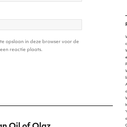
W
ite opslaan in deze browser voor de
een reactie plaats.
W
e
l
A
d
h
“
o
an Oil of Olaz