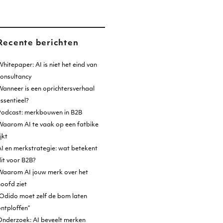
Recente berichten
hitepaper: AI is niet het eind van
consultancy
anneer is een oprichtersverhaal
ssentieel?
Podcast: merkbouwen in B2B
Waarom AI te vaak op een fatbike
ijkt
I en merkstrategie: wat betekent
it voor B2B?
Waarom AI jouw merk over het
oofd ziet
Odido moet zelf de bom laten
ntploffen”
Onderzoek: AI beveelt merken