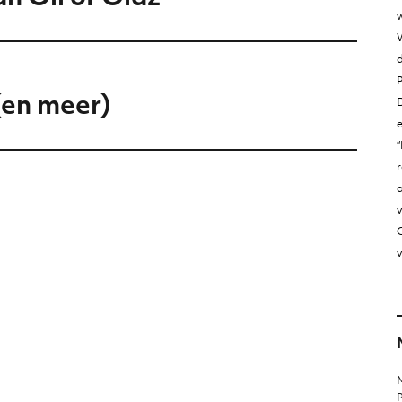
w
W
(en meer)
D
“
r
v
O
v
M
P