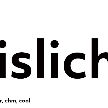
rategie voor 
e tijdperk –
ht
, ehm, cool