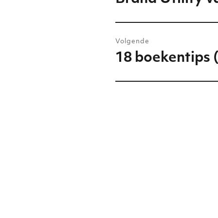
bericht:
Volgende
18 boekentips 
Volgend
bericht: