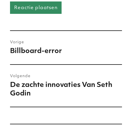
Bericht
Vorige
navigatie
Billboard-error
Vorig
bericht:
Volgende
De zachte innovaties Van Seth
Volgend
Godin
bericht: