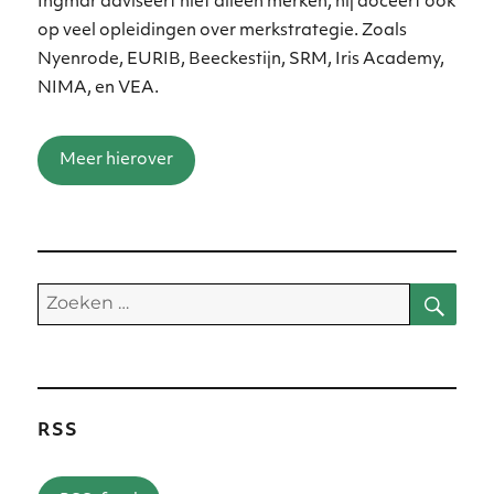
Ingmar adviseert niet alleen merken, hij doceert ook
op veel opleidingen over merkstrategie. Zoals
Nyenrode, EURIB, Beeckestijn, SRM, Iris Academy,
NIMA, en VEA.
Meer hierover
Zoe
Zoeken
naar:
RSS