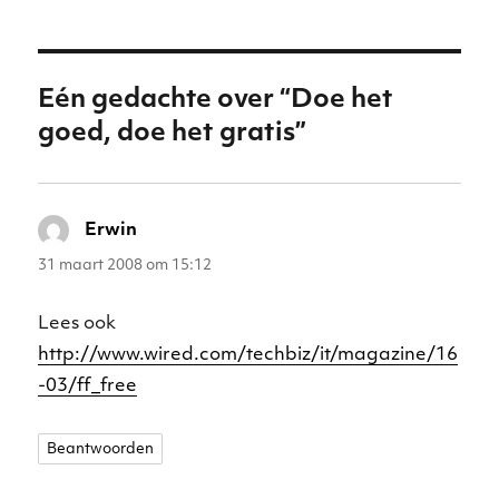
n
p
o
g
p
o
er
Eén gedachte over “Doe het
k
goed, doe het gratis”
Erwin
schreef:
31 maart 2008 om 15:12
Lees ook
http://www.wired.com/techbiz/it/magazine/16
-03/ff_free
Beantwoorden