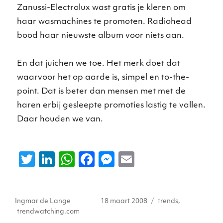
Zanussi-Electrolux wast gratis je kleren om
haar wasmachines te promoten. Radiohead
bood haar nieuwste album voor niets aan.
En dat juichen we toe. Het merk doet dat
waarvoor het op aarde is, simpel en to-the-
point. Dat is beter dan mensen met met de
haren erbij gesleepte promoties lastig te vallen.
Daar houden we van.
T
Li
W
F
M
E
w
n
h
a
e
m
it
k
a
c
ss
ai
Auteur
Geplaatst
Tags
Ingmar de Lange
18 maart 2008
trends
,
te
e
ts
e
e
l
op
trendwatching.com
r
dI
A
b
n