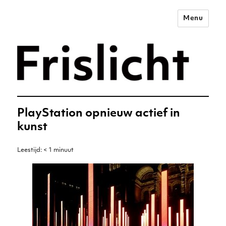
Menu
Merkstrategie voor het
digitale tijdperk –
Frislicht
PlayStation opnieuw actief in
kunst
Leestijd:
< 1
minuut