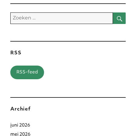
Zoe
Zoeken
naar:
RSS
RSS-feed
Archief
juni 2026
mei 2026