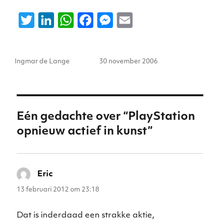
T
Li
W
F
M
E
w
n
h
a
e
m
it
k
a
c
ss
ai
Auteur
Geplaatst
Ingmar de Lange
30 november 2006
te
e
ts
e
e
l
op
r
dI
A
b
n
n
p
o
g
p
o
er
Eén gedachte over “PlayStation
k
opnieuw actief in kunst”
Eric
schreef:
13 februari 2012 om 23:18
Dat is inderdaad een strakke aktie,