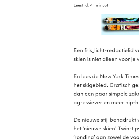
Leestijd:
< 1
minuut
Een fris_licht-redactielid 
skien is niet alleen voor je
En lees de New York Times 
het skigebied. Grafisch gez
dan een paar simpele zake
agressiever en meer hip-ho
De nieuwe stijl benadrukt 
het ‘nieuwe skien’. Twin-tips
‘ronding’ aan zowel de voo