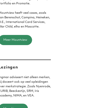
ortfolio en Promotie.
ountview heeft veel cases, zoals
an Berenschot, Campina, Heineken,
.E., International Card Services,
ar Child, elho en Mascotte.
Meer Mountview
Lezingen
ngmar adviseert niet alleen merken,
ij doceert ook op veel opleidingen
ver merkstrategie. Zoals Nyenrode,
URIB, Beeckestijn, SRM, Iris
Academy, NIMA, en VEA.