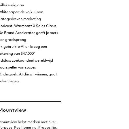
illekeurig aan
hitepaper: de valkuil van
datagedreven marketing
Podcast: Warmbatt X Sales Circus
e Brand Accelerator geeft je merk
een groeisprong
Ik gebruikte AI en kreeg een
ekening van $47.000”
adidas: zoekaandeel wereldwijd
oorspeller van succes
nderzoek: AI die wil winnen, gaat
aker liegen
Mountview
ountview helpt merken met 5P’s:
urpose, Positionering, Propositie,