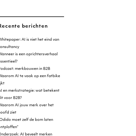
Recente berichten
hitepaper: AI is niet het eind van
consultancy
anneer is een oprichtersverhaal
ssentieel?
Podcast: merkbouwen in B2B
Waarom AI te vaak op een fatbike
ijkt
I en merkstrategie: wat betekent
it voor B2B?
Waarom AI jouw merk over het
oofd ziet
Odido moet zelf de bom laten
ntploffen”
Onderzoek: AI beveelt merken