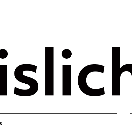
rategie voor 
e tijdperk –
ht
s