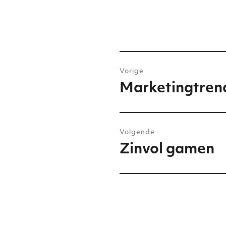
Bericht
Vorige
navigatie
Marketingtren
Vorig
bericht:
Volgende
Zinvol gamen
Volgend
bericht: