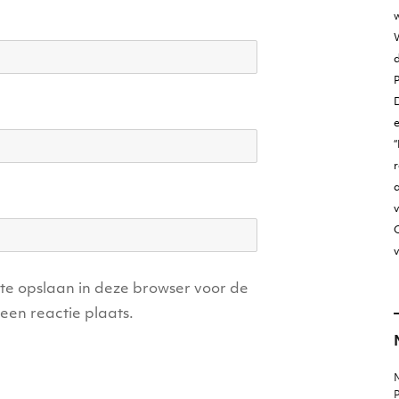
w
W
D
“
r
v
O
v
ite opslaan in deze browser voor de
een reactie plaats.
M
P