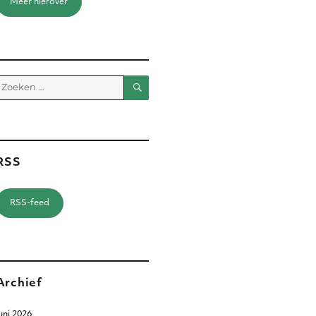
Meer hierover
Zoeken
Zoeken
aar:
RSS
RSS-feed
Archief
uni 2026