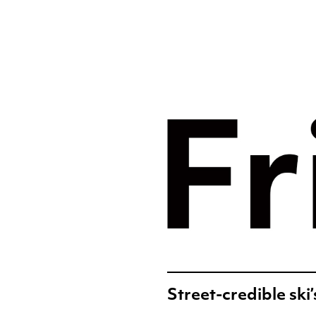
Merkst
digital
Frislic
Street-credible ski’