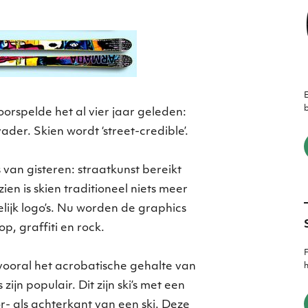
E
b
voorspelde het al vier jaar geleden:
 vader. Skien wordt ‘street-credible’.
van gisteren: straatkunst bereikt
ien is skien traditioneel niets meer
lijk logo’s. Nu worden de graphics
p, graffiti en rock.
F
vooral het acrobatische gehalte van
h
 zijn populair. Dit zijn ski’s met een
r- als achterkant van een ski. Deze