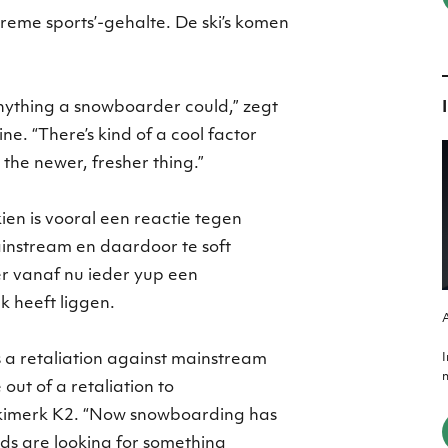
reme sports’-gehalte. De ski’s komen
anything a snowboarder could,” zegt
. “There’s kind of a cool factor
s the newer, fresher thing.”
en is vooral een reactie tegen
ainstream en daardoor te soft
er vanaf nu ieder yup een
 heeft liggen.
A
 a retaliation against mainstream
m
 out of a retaliation to
skimerk K2. “Now snowboarding has
ds are looking for something