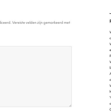
iceerd.
Vereiste velden zijn gemarkeerd met
W
W
e
l
A
d
h
“
o