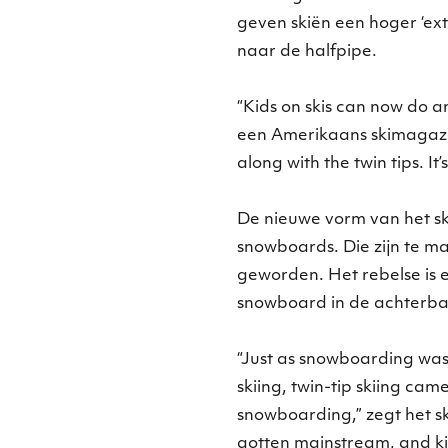
geven skiën een hoger ‘ext
naar de halfpipe.
“Kids on skis can now do 
een Amerikaans skimagazine
along with the twin tips. It’
De nieuwe vorm van het ski
snowboards. Die zijn te m
geworden. Het rebelse is 
snowboard in de achterbak
“Just as snowboarding was
skiing, twin-tip skiing came
snowboarding,” zegt het 
gotten mainstream, and ki