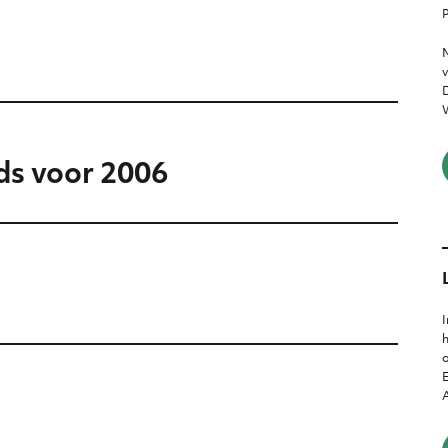
P
M
v
D
W
ds voor 2006
I
h
o
E