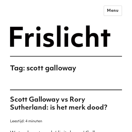
Menu
Merkstrategie voor het
digitale tijdperk –
Frislicht
Tag:
scott galloway
Scott Galloway vs Rory
Sutherland: is het merk dood?
Leestijd:
4
minuten