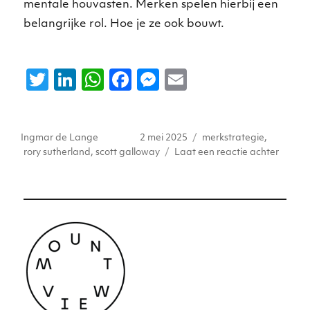
mentale houvasten. Merken spelen hierbij een
belangrijke rol. Hoe je ze ook bouwt.
T
Li
W
F
M
E
w
n
h
a
e
m
it
k
a
c
ss
ai
Auteur
Geplaatst
Tags
Ingmar de Lange
2 mei 2025
merkstrategie
,
te
e
ts
e
e
l
op
op
rory sutherland
,
scott galloway
Laat een reactie achter
r
dI
A
b
n
Scott
Gallo
n
p
o
g
vs
p
o
er
Rory
Suther
k
is
het
merk
dood?