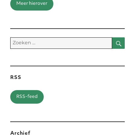
Meer hierover
Zoe
Zoeken
naar:
RSS
RSS-feed
Archief