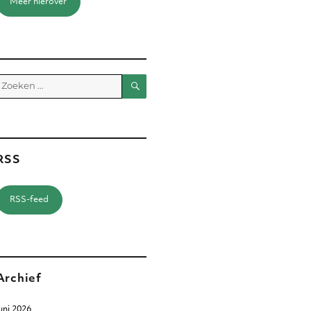
Meer hierover
Zoeken
Zoeken
aar:
RSS
RSS-feed
Archief
uni 2026