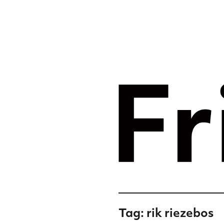
Merkst
digital
Frislic
Tag:
rik riezebos