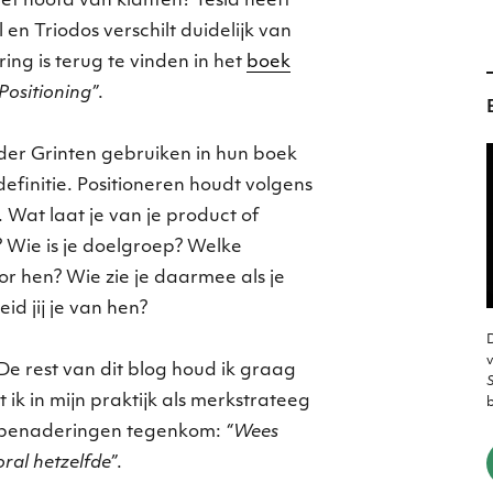
het hoofd van klanten? Tesla heeft
en Triodos verschilt duidelijk van
g is terug te vinden in het
boek
Positioning”
.
der Grinten gebruiken in hun boek
finitie. Positioneren houdt volgens
Wat laat je van je product of
? Wie is je doelgroep? Welke
or hen? Wie zie je daarmee als je
d jij je van hen?
D
v
 De rest van dit blog houd ik graag
S
t ik in mijn praktijk als merkstrateeg
 benaderingen tegenkom:
“Wees
ral hetzelfde”
.