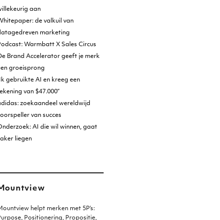
illekeurig aan
hitepaper: de valkuil van
datagedreven marketing
Podcast: Warmbatt X Sales Circus
e Brand Accelerator geeft je merk
een groeisprong
Ik gebruikte AI en kreeg een
ekening van $47.000”
adidas: zoekaandeel wereldwijd
oorspeller van succes
nderzoek: AI die wil winnen, gaat
aker liegen
Mountview
ountview helpt merken met 5P’s:
urpose, Positionering, Propositie,