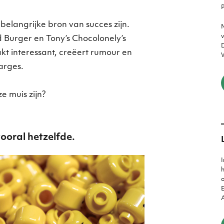
P
elangrijke bron van succes zijn.
M
v
 Burger en Tony’s Chocolonely’s
D
t interessant, creëert rumour en
W
arges.
ze muis zijn?
ooral hetzelfde.
I
h
o
E