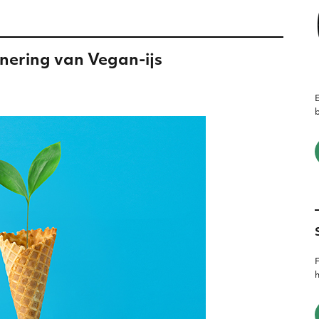
onering van Vegan-ijs
E
b
F
h