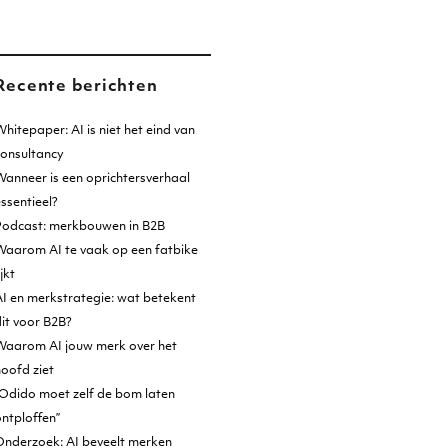
Recente berichten
hitepaper: AI is niet het eind van
consultancy
anneer is een oprichtersverhaal
ssentieel?
Podcast: merkbouwen in B2B
Waarom AI te vaak op een fatbike
ijkt
I en merkstrategie: wat betekent
it voor B2B?
Waarom AI jouw merk over het
oofd ziet
Odido moet zelf de bom laten
ntploffen”
Onderzoek: AI beveelt merken