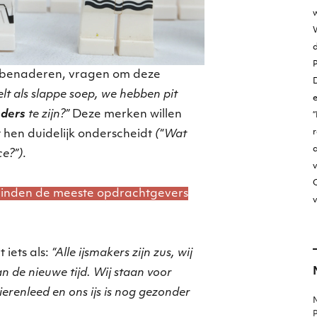
w
W
j benaderen, vragen om deze
D
lt als slappe soep, we hebben pit
ders
te zijn?”
Deze merken willen
“
r
 hen duidelijk onderscheidt
(“Wat
ce?”)
.
v
O
 vinden de meeste opdrachtgevers
v
 iets als:
“Alle ijsmakers zijn zus, wij
van de nieuwe tijd. Wij staan voor
erenleed en ons ijs is nog gezonder
M
P