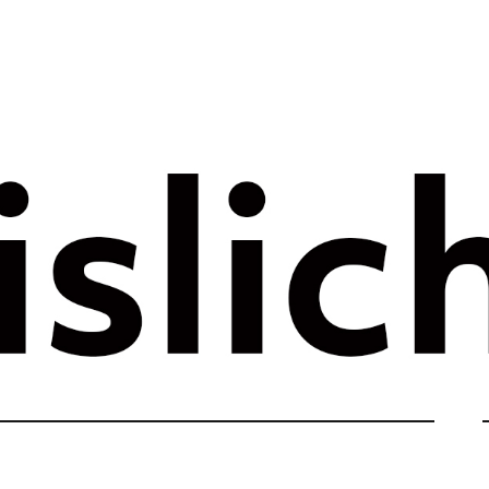
rategie voor 
e tijdperk –
ht