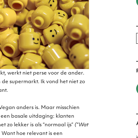
n
t, werkt niet perse voor de ander.
n de supermarkt. Ik vond het niet zo
ant.
 Vegan anders is. Maar misschien
t een basale uitdaging: klanten
t zo lekker is als “normaal ijs”
(“Wat
. Want hoe relevant is een
j