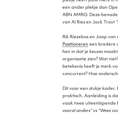
plekje heeft jouw merk in 
een ander plekje dan Opel 
ABN AMRO. Deze benaderin
van Al Ries en Jack Trout
“
Rik Riezebos en Jaap van 
Positioneren
een bredere de
hen in dat je
keuzes
maakt. 
organisatie zien? Wat niet
betekenis heeft je merk vo
concurrent? Hoe onderschei
Dit voor een stukje kader.
praktisch. Aanleiding is da
vaak twee uiteenlopende
vooral anders”
vs
“Wees voo