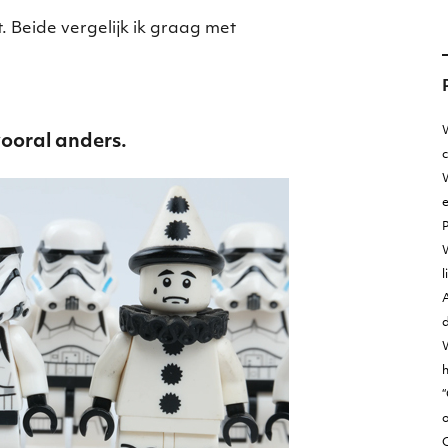
 Beide vergelijk ik graag met
W
ooral anders.
W
e
l
A
d
h
“
o