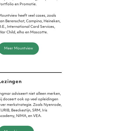
ortfolio en Promotie.
ountview heeft veel cases, zoals
an Berenschot, Campina, Heineken,
.E., International Card Services,
ar Child, elho en Mascotte.
Meer Mountview
Lezingen
ngmar adviseert niet alleen merken,
ij doceert ook op veel opleidingen
ver merkstrategie. Zoals Nyenrode,
URIB, Beeckestijn, SRM, Iris
Academy, NIMA, en VEA.