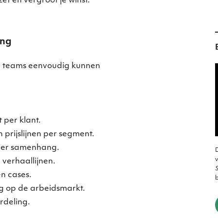
et en vergroot je winst.
ing
je teams eenvoudig kunnen
per klant.
n prijslijnen per segment.
eer samenhang.
D
v
verhaallijnen.
S
en cases.
ng op de arbeidsmarkt.
rdeling.