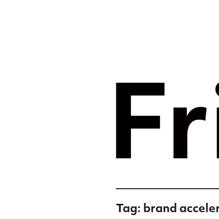
Merkst
digital
Frislic
Tag:
brand accele