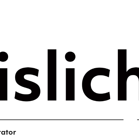
rategie voor 
e tijdperk –
ht
rator