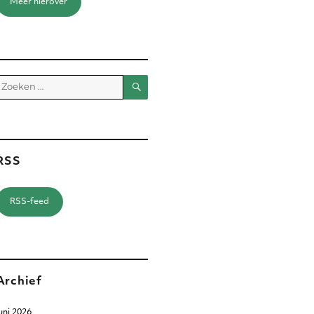
Meer hierover
Zoeken
Zoeken
aar:
RSS
RSS-feed
Archief
uni 2026