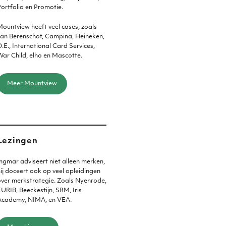
ortfolio en Promotie.
ountview heeft veel cases, zoals
an Berenschot, Campina, Heineken,
.E., International Card Services,
ar Child, elho en Mascotte.
Meer Mountview
Lezingen
ngmar adviseert niet alleen merken,
ij doceert ook op veel opleidingen
ver merkstrategie. Zoals Nyenrode,
URIB, Beeckestijn, SRM, Iris
Academy, NIMA, en VEA.