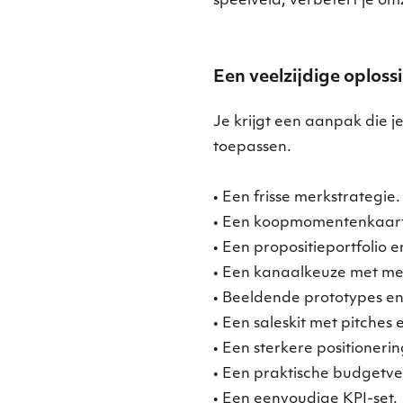
speelveld, verbetert je omz
Een veelzijdige oploss
Je krijgt een aanpak die 
toepassen.
• Een frisse merkstrategie.
• Een koopmomentenkaart 
• Een propositieportfolio e
• Een kanaalkeuze met m
• Beeldende prototypes en 
• Een saleskit met pitches 
• Een sterkere positioneri
• Een praktische budgetve
• Een eenvoudige KPI-set.