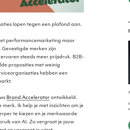
saties lopen tegen een plafond aan.
met performancemarketing maar
 Gevestigde merken zijn
ervaren steeds meer prijsdruk. B2B-
de proposities met weinig
rviceorganisaties hebben een
arkt.
A
ews
Brand Accelerator
ontwikkeld.
 merk. Ik help je met inzichten om je
m
erper te kiezen en je merkwaarde
ruik van AI. Zo vergroot je jouw