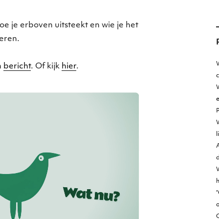
oe je erboven uitsteekt en wie je het
eren.
W
n
bericht
. Of kijk
hier
.
W
e
l
A
d
h
“
o