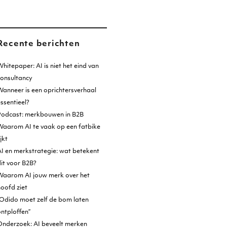
Recente berichten
hitepaper: AI is niet het eind van
consultancy
anneer is een oprichtersverhaal
ssentieel?
Podcast: merkbouwen in B2B
Waarom AI te vaak op een fatbike
ijkt
I en merkstrategie: wat betekent
it voor B2B?
Waarom AI jouw merk over het
oofd ziet
Odido moet zelf de bom laten
ntploffen”
Onderzoek: AI beveelt merken