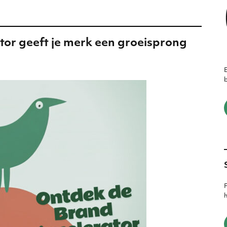
or geeft je merk een groeisprong
E
b
F
h