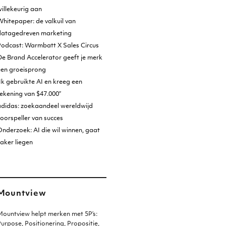
illekeurig aan
hitepaper: de valkuil van
datagedreven marketing
Podcast: Warmbatt X Sales Circus
e Brand Accelerator geeft je merk
een groeisprong
Ik gebruikte AI en kreeg een
ekening van $47.000”
adidas: zoekaandeel wereldwijd
oorspeller van succes
nderzoek: AI die wil winnen, gaat
aker liegen
Mountview
ountview helpt merken met 5P’s:
urpose, Positionering, Propositie,