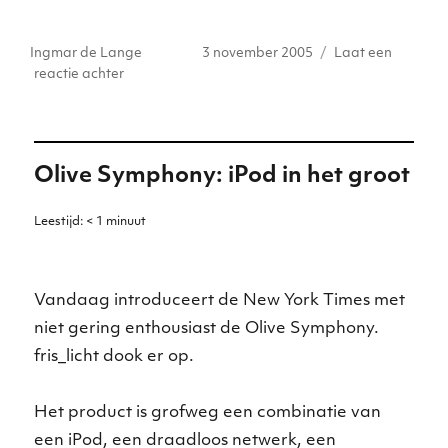
w
n
h
a
e
m
it
k
a
c
ss
ai
Auteur
Geplaatst
Ingmar de Lange
3 november 2005
Laat een
te
e
ts
e
e
l
op
op
reactie achter
r
dI
A
b
n
Meeste
tieners
n
p
o
g
maken
p
o
er
en
Olive Symphony: iPod in het groot
consumeren
k
web-
content
Leestijd:
< 1
minuut
Vandaag introduceert de New York Times met
niet gering enthousiast de Olive Symphony.
fris_licht dook er op.
Het product is grofweg een combinatie van
een iPod, een draadloos netwerk, een