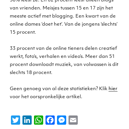
38% leest ze. En 62 procent leest alleen blogs
van vrienden. Meisjes tussen 15 en 17 zijn het
meeste actief met blogging. Een kwart van de
online dames ‘doet het’. Van de jongens ‘slechts’
15 procent.
33 procent van de online tieners delen creatief
werkt, foto’s, verhalen en video’s. Meer dan 51
procent downloadt muziek, van volwassen is dit
slechts 18 procent.
Geen genoeg van al deze statistieken? Klik
hier
voor het oorspronkelijke artikel.
T
Li
W
F
M
E