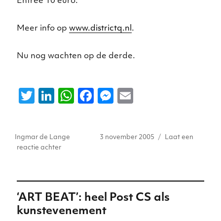
Entree 10 euro.
Meer info op
www.districtq.nl
.
Nu nog wachten op de derde.
T
Li
W
F
M
E
w
n
h
a
e
m
it
k
a
c
ss
ai
Auteur
Geplaatst
Ingmar de Lange
3 november 2005
Laat een
te
e
ts
e
e
l
op
op
reactie achter
r
dI
A
b
n
Ook
Diesel
n
p
o
g
met
p
o
er
alternatief
‘ART BEAT’: heel Post CS als
voor
k
kunstevenement
Museumn8