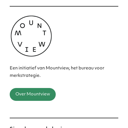
pagi
pagi
na
na
Een initiatief van Mountview, het bureau voor
merkstrategie.
Over Mountview