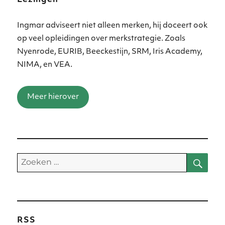
Ingmar adviseert niet alleen merken, hij doceert ook
op veel opleidingen over merkstrategie. Zoals
Nyenrode, EURIB, Beeckestijn, SRM, Iris Academy,
NIMA, en VEA.
Meer hierover
Zoe
Zoeken
naar:
RSS