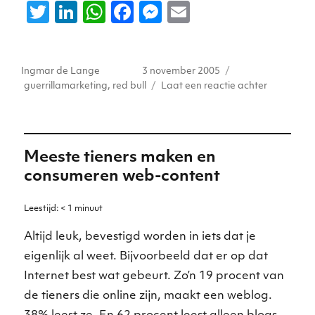
T
Li
W
F
M
E
w
n
h
a
e
m
it
k
a
c
ss
ai
Auteur
Geplaatst
Tags
Ingmar de Lange
3 november 2005
te
e
ts
e
e
l
op
op
guerrillamarketing
,
red bull
Laat een reactie achter
r
dI
A
b
n
‘ART
BEAT’:
n
p
o
g
heel
p
o
er
Post
Meeste tieners maken en
CS
k
consumeren web-content
als
kunsteven
Leestijd:
< 1
minuut
Altijd leuk, bevestigd worden in iets dat je
eigenlijk al weet. Bijvoorbeeld dat er op dat
Internet best wat gebeurt. Zo’n 19 procent van
de tieners die online zijn, maakt een weblog.