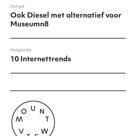
Vorige
navigatie
Ook Diesel met alternatief voor
Vorig
Museumn8
bericht:
Volgende
10 Internettrends
Volgend
bericht: