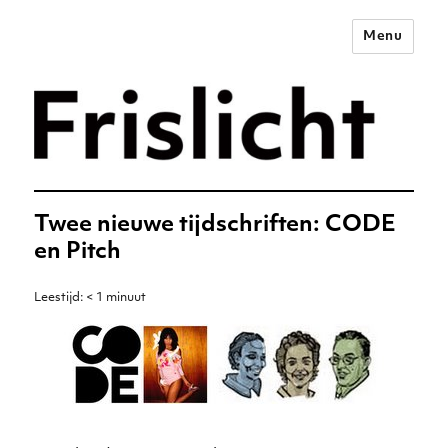
Menu
Merkstrategie voor het
digitale tijdperk –
Frislicht
Twee nieuwe tijdschriften: CODE
en Pitch
Leestijd:
< 1
minuut