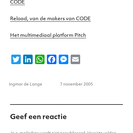
CODE
Reload, van de makers van CODE
Het multimediaal platform Pitch
T
Li
W
F
M
E
w
n
h
a
e
m
it
k
a
c
ss
ai
Auteur
Geplaatst
Ingmar de Lange
7 november 2005
te
e
ts
e
e
l
op
r
dI
A
b
n
n
p
o
g
p
o
er
Geef een reactie
k