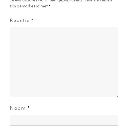
Je e-mailadres wordt niet gepubliceerd.
Vereiste velden
zijn gemarkeerd met
*
Reactie
*
Naam
*