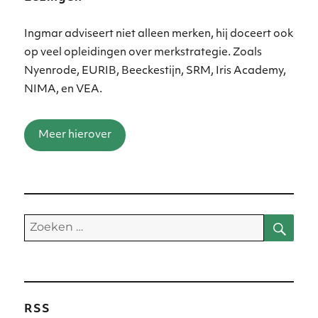
Ingmar adviseert niet alleen merken, hij doceert ook
op veel opleidingen over merkstrategie. Zoals
Nyenrode, EURIB, Beeckestijn, SRM, Iris Academy,
NIMA, en VEA.
Meer hierover
Zoe
Zoeken
naar:
RSS