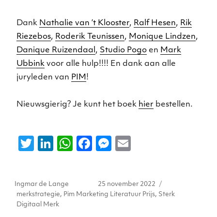
Dank
Nathalie van ’t Klooster
,
Ralf Hesen
,
Rik
Riezebos
,
Roderik Teunissen
,
Monique Lindzen
,
Danique Ruizendaal
,
Studio Pogo
en
Mark
Ubbink
voor alle hulp!!!! En dank aan alle
juryleden van
PIM
!
Nieuwsgierig? Je kunt het boek
hier
bestellen.
T
Li
W
F
M
E
w
n
h
a
e
m
it
k
a
c
ss
ai
Auteur
Geplaatst
Tags
Ingmar de Lange
25 november 2022
te
e
ts
e
e
l
op
merkstrategie
,
Pim Marketing Literatuur Prijs
,
Sterk
r
dI
A
b
n
Digitaal Merk