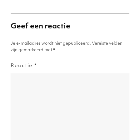
n
p
o
g
p
o
er
k
Geef een reactie
Je e-mailadres wordt niet gepubliceerd.
Vereiste velden
zijn gemarkeerd met
*
Reactie
*