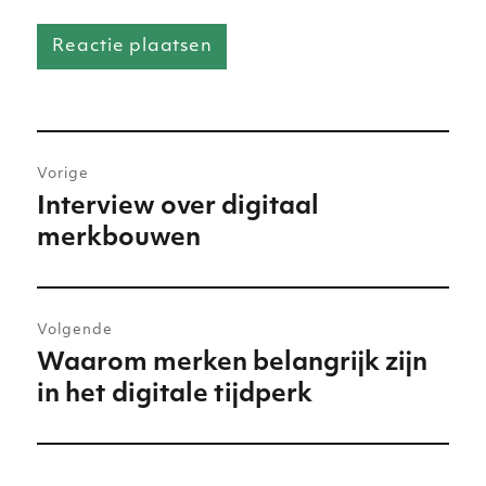
Bericht
Vorige
navigatie
Interview over digitaal
Vorig
merkbouwen
bericht:
Volgende
Waarom merken belangrijk zijn
Volgend
in het digitale tijdperk
bericht: