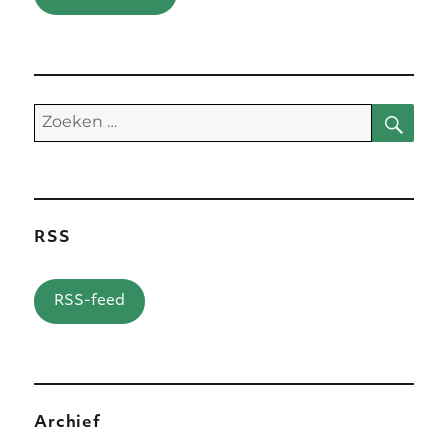
Zoe
Zoeken
naar:
RSS
RSS-feed
Archief