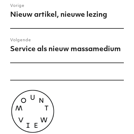
Vorige
navigatie
Nieuw artikel, nieuwe lezing
Vorig
bericht:
Volgende
Service als nieuw massamedium
Volgend
bericht: