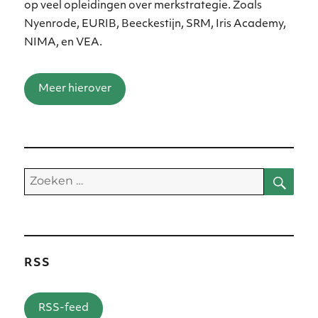
op veel opleidingen over merkstrategie. Zoals
Nyenrode, EURIB, Beeckestijn, SRM, Iris Academy,
NIMA, en VEA.
Meer hierover
Zoe
Zoeken
naar:
RSS
RSS-feed