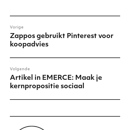
Bericht
Vorige
navigatie
Zappos gebruikt Pinterest voor
Vorig
koopadvies
bericht:
Volgende
Artikel in EMERCE: Maak je
Volgend
kernpropositie sociaal
bericht: