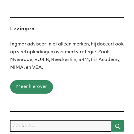
Lezingen
Ingmar adviseert niet alleen merken, hij doceert ook
op veel opleidingen over merkstrategie. Zoals
Nyenrode, EURIB, Beeckestijn, SRM, Iris Academy,
NIMA, en VEA.
Meer hierover
Zoe
Zoeken
naar: