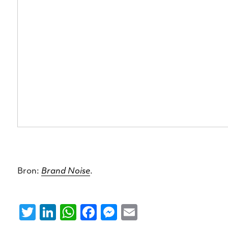
Bron:
Brand Noise
.
T
Li
W
F
M
E