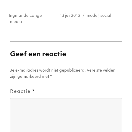
w
n
h
a
e
m
it
k
a
c
ss
ai
Auteur
Geplaatst
Tags
Ingmar de Lange
13 juli 2012
model
,
social
te
e
ts
e
e
l
op
media
r
dI
A
b
n
n
p
o
g
p
o
er
Geef een reactie
k
Je e-mailadres wordt niet gepubliceerd.
Vereiste velden
zijn gemarkeerd met
*
Reactie
*