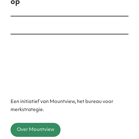
op
bericht:
Een initiatief van Mountview, het bureau voor
merkstrategie.
Over Mountview