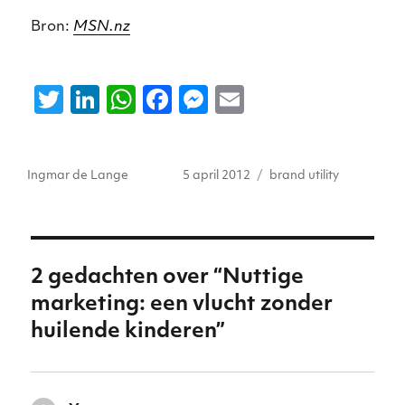
Bron:
MSN.nz
T
Li
W
F
M
E
w
n
h
a
e
m
it
k
a
c
ss
ai
Auteur
Geplaatst
Tags
Ingmar de Lange
5 april 2012
brand utility
te
e
ts
e
e
l
op
r
dI
A
b
n
n
p
o
g
p
o
er
2 gedachten over “Nuttige
k
marketing: een vlucht zonder
huilende kinderen”