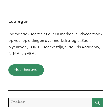
Lezingen
Ingmar adviseert niet alleen merken, hij doceert ook
op veel opleidingen over merkstrategie. Zoals
Nyenrode, EURIB, Beeckestijn, SRM, Iris Academy,
NIMA, en VEA.
Meer hierover
Zoe
Zoeken
naar: