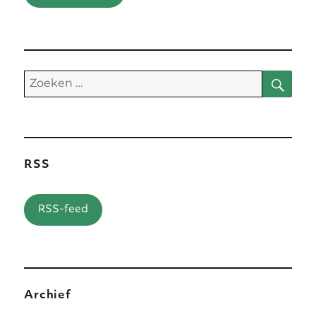
Zoe
Zoeken
naar:
RSS
RSS-feed
Archief