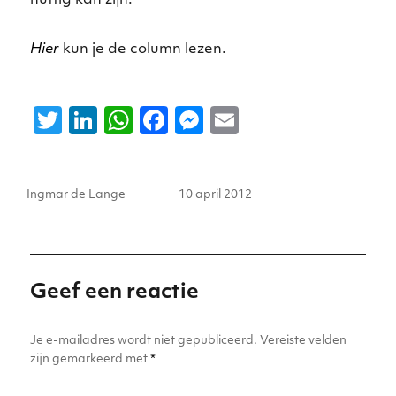
Hier
kun je de column lezen.
T
Li
W
F
M
E
w
n
h
a
e
m
it
k
a
c
ss
ai
Auteur
Geplaatst
Ingmar de Lange
10 april 2012
te
e
ts
e
e
l
op
r
dI
A
b
n
n
p
o
g
p
o
er
Geef een reactie
k
Je e-mailadres wordt niet gepubliceerd.
Vereiste velden
zijn gemarkeerd met
*