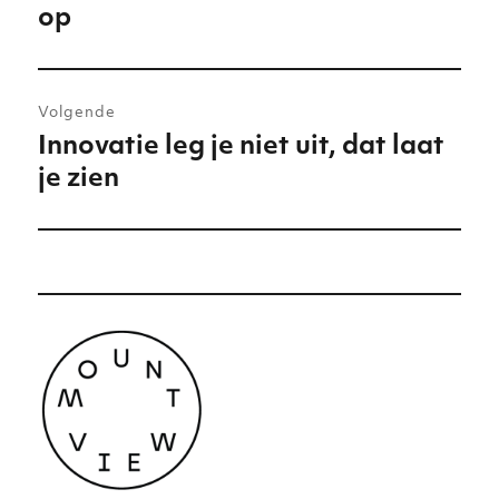
op
bericht:
Volgende
Innovatie leg je niet uit, dat laat
Volgend
je zien
bericht: