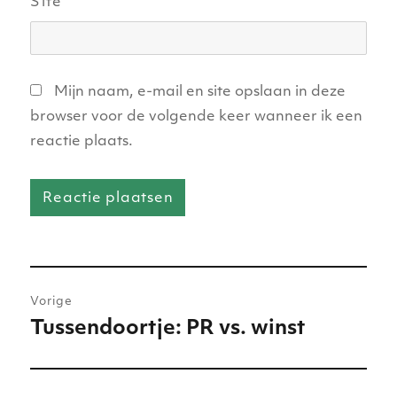
Site
Mijn naam, e-mail en site opslaan in deze
browser voor de volgende keer wanneer ik een
reactie plaats.
Bericht
Vorige
navigatie
Tussendoortje: PR vs. winst
Vorig
bericht: