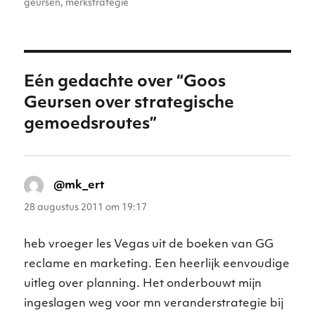
op
geursen
,
merkstrategie
r
dI
A
b
n
n
p
o
g
p
o
er
Eén gedachte over “Goos
k
Geursen over strategische
gemoedsroutes”
@mk_ert
schreef:
28 augustus 2011 om 19:17
heb vroeger les Vegas uit de boeken van GG
reclame en marketing. Een heerlijk eenvoudige
uitleg over planning. Het onderbouwt mijn
ingeslagen weg voor mn veranderstrategie bij