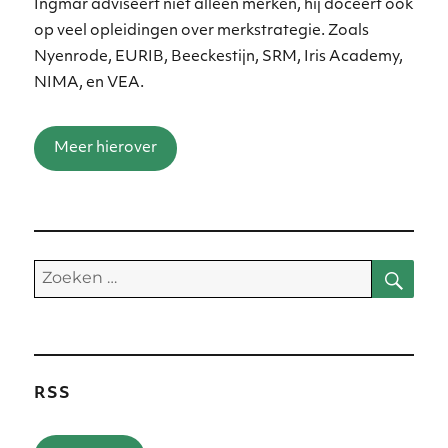
Ingmar adviseert niet alleen merken, hij doceert ook
op veel opleidingen over merkstrategie. Zoals
Nyenrode, EURIB, Beeckestijn, SRM, Iris Academy,
NIMA, en VEA.
Meer hierover
Zoe
Zoeken
naar:
RSS