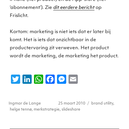
‘abonnement’). Zie
dit eerdere bericht
op
Frislicht.
Kortom: marketing is niet iets dat er later bij
komt. Het is iets dat onzichtbaar in de
productervaring zit verweven. Het product
wordt de marketing, de marketing het product.
T
Li
W
F
M
E
w
n
h
a
e
m
it
k
a
c
ss
ai
Auteur
Geplaatst
Tags
Ingmar de Lange
25 maart 2010
brand utility
,
te
e
ts
e
e
l
op
helge tennø
,
merkstrategie
,
slideshare
r
dI
A
b
n
n
p
o
g