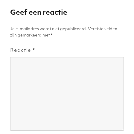
p
o
er
Geef een reactie
k
Je e-mailadres wordt niet gepubliceerd.
Vereiste velden
zijn gemarkeerd met
*
Reactie
*