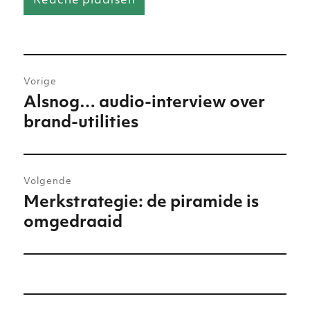
Bericht
Vorige
navigatie
Alsnog… audio-interview over
Vorig
brand-utilities
bericht:
Volgende
Merkstrategie: de piramide is
Volgend
omgedraaid
bericht: