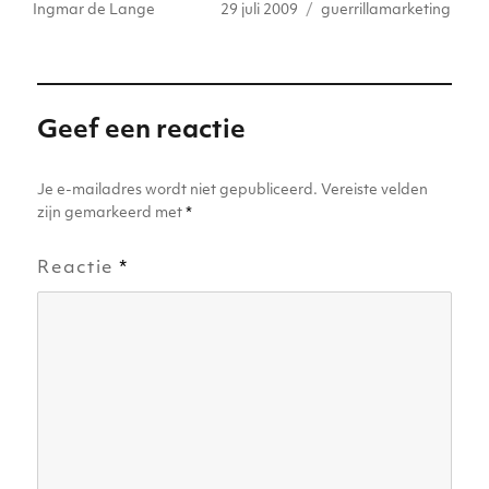
Auteur
Geplaatst
Tags
Ingmar de Lange
29 juli 2009
guerrillamarketing
te
e
ts
e
e
l
op
r
dI
A
b
n
n
p
o
g
p
o
er
Geef een reactie
k
Je e-mailadres wordt niet gepubliceerd.
Vereiste velden
zijn gemarkeerd met
*
Reactie
*