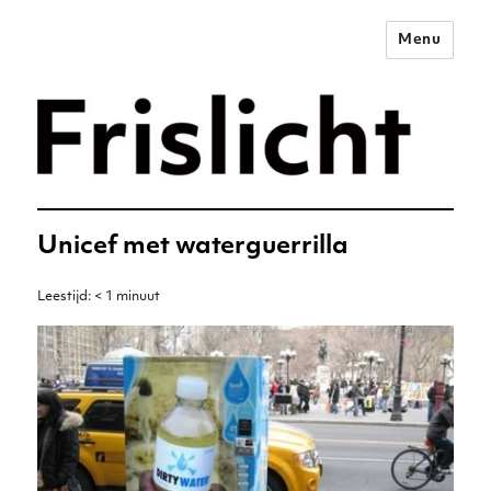
Menu
Merkstrategie voor het
digitale tijdperk –
Frislicht
Unicef met waterguerrilla
Leestijd:
< 1
minuut