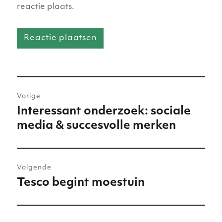
reactie plaats.
Bericht
Vorige
navigatie
Interessant onderzoek: sociale
Vorig
media & succesvolle merken
bericht:
Volgende
Tesco begint moestuin
Volgend
bericht: