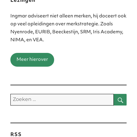
Lezingen
Ingmar adviseert niet alleen merken, hij doceert ook
op veel opleidingen over merkstrategie. Zoals
Nyenrode, EURIB, Beeckestijn, SRM, Iris Academy,
NIMA, en VEA.
Meer hierover
Zoe
Zoeken
naar:
RSS