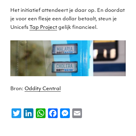
Het initiatief attendeert je daar op. En doordat
je voor een flesje een dollar betaalt, steun je
Unicefs
Tap Project
gelijk financieel.
Bron:
Oddity Central
T
Li
W
F
M
E
w
n
h
a
e
m
it
k
a
c
ss
ai