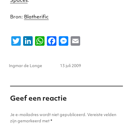
Spaces
.
Bron:
Blatherific
T
Li
W
F
M
E
w
n
h
a
e
m
it
k
a
c
ss
ai
Auteur
Geplaatst
Ingmar de Lange
13 juli 2009
te
e
ts
e
e
l
op
r
dI
A
b
n
n
p
o
g
p
o
er
Geef een reactie
k
Je e-mailadres wordt niet gepubliceerd.
Vereiste velden
zijn gemarkeerd met
*