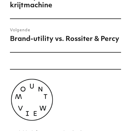
krijtmachine
bericht:
Volgende
Brand-utility vs. Rossiter & Percy
Volgend
bericht: