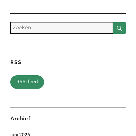
Zoe
Zoeken
naar:
RSS
RSS-feed
Archief
juni 2026