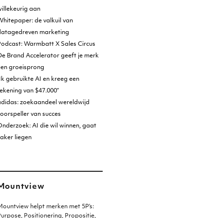
illekeurig aan
hitepaper: de valkuil van
datagedreven marketing
Podcast: Warmbatt X Sales Circus
e Brand Accelerator geeft je merk
een groeisprong
Ik gebruikte AI en kreeg een
ekening van $47.000”
adidas: zoekaandeel wereldwijd
oorspeller van succes
nderzoek: AI die wil winnen, gaat
aker liegen
Mountview
ountview helpt merken met 5P’s:
urpose, Positionering, Propositie,