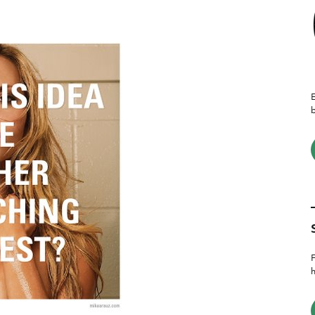
E
b
F
h