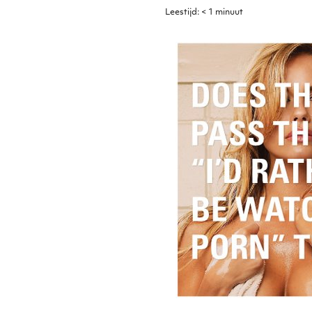
Leestijd:
< 1
minuut