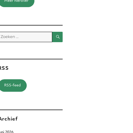
Meer hierover
Zoeken
Zoeken
aar:
RSS
RSS-feed
Archief
uni 2026