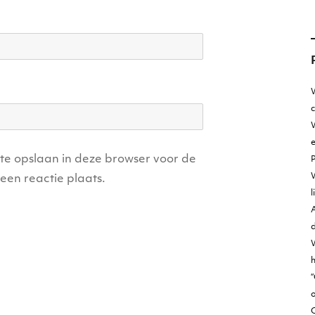
W
W
e
ite opslaan in deze browser voor de
een reactie plaats.
l
A
d
h
“
o