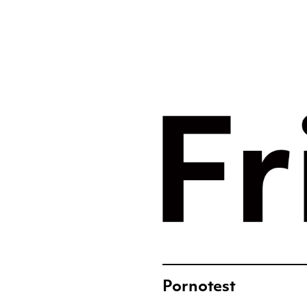
Merkst
digital
Frislic
Pornotest