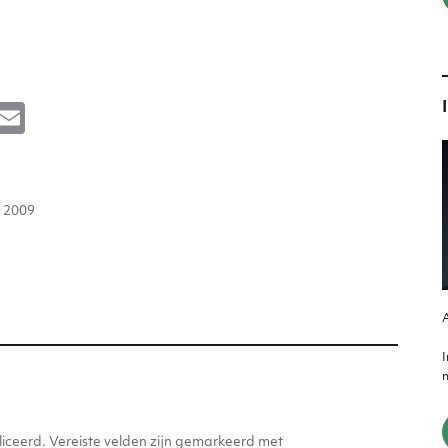
M
E
e
m
s
ai
atst
e
l
i 2009
n
g
er
A
m
iceerd.
Vereiste velden zijn gemarkeerd met