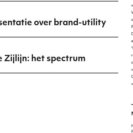
w
W
entatie over brand-utility
D
“
r
 Zijlijn: het spectrum
v
O
v
M
P