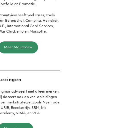
ortfolio en Promotie.
ountview heeft veel cases, zoals
an Berenschot, Campina, Heineken,
.E., International Card Services,
ar Child, elho en Mascotte.
Meer Mountview
Lezingen
ngmar adviseert niet alleen merken,
ij doceert ook op veel opleidingen
ver merkstrategie. Zoals Nyenrode,
URIB, Beeckestijn, SRM, Iris
Academy, NIMA, en VEA.