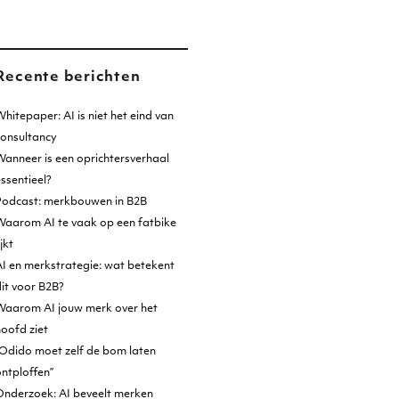
Recente berichten
hitepaper: AI is niet het eind van
consultancy
anneer is een oprichtersverhaal
ssentieel?
Podcast: merkbouwen in B2B
Waarom AI te vaak op een fatbike
ijkt
I en merkstrategie: wat betekent
it voor B2B?
Waarom AI jouw merk over het
oofd ziet
Odido moet zelf de bom laten
ntploffen”
Onderzoek: AI beveelt merken