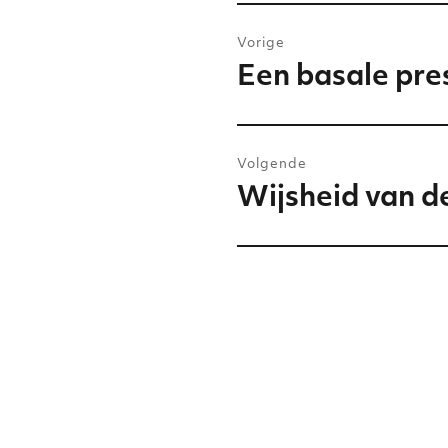
Bericht
Vorige
navigatie
Een basale pres
Vorig
bericht:
Volgende
Wijsheid van de
Volgend
bericht: