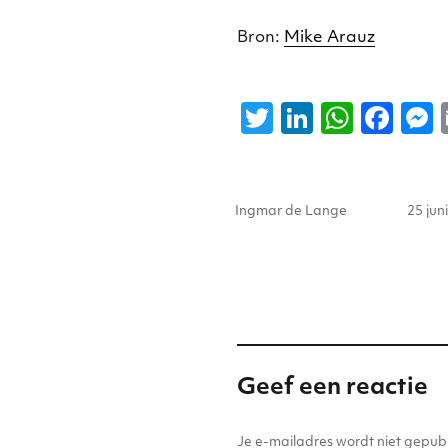
Bron:
Mike Arauz
T
Li
W
F
w
n
h
a
it
k
a
c
s
Auteur
Gepla
te
e
ts
e
Ingmar de Lange
25 jun
op
r
dI
A
b
n
p
o
p
o
k
Geef een reactie
Je e-mailadres wordt niet gepubl