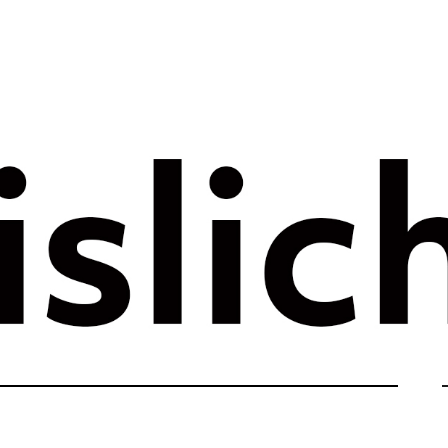
rategie voor 
e tijdperk –
ht