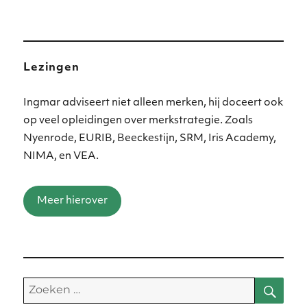
Lezingen
Ingmar adviseert niet alleen merken, hij doceert ook
op veel opleidingen over merkstrategie. Zoals
Nyenrode, EURIB, Beeckestijn, SRM, Iris Academy,
NIMA, en VEA.
Meer hierover
Zoe
Zoeken
naar: