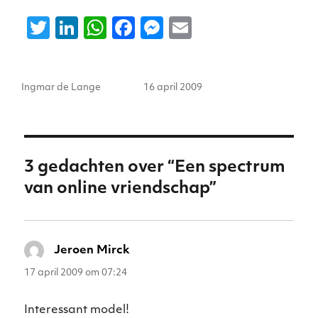
T
Li
W
F
M
E
w
n
h
a
e
m
it
k
a
c
ss
ai
Auteur
Geplaatst
Ingmar de Lange
16 april 2009
te
e
ts
e
e
l
op
r
dI
A
b
n
n
p
o
g
p
o
er
3 gedachten over “Een spectrum
k
van online vriendschap”
Jeroen Mirck
schreef:
17 april 2009 om 07:24
Interessant model!