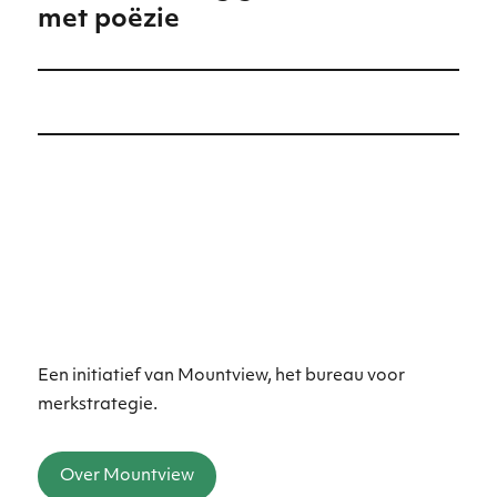
met poëzie
bericht:
Een initiatief van Mountview, het bureau voor
merkstrategie.
Over Mountview