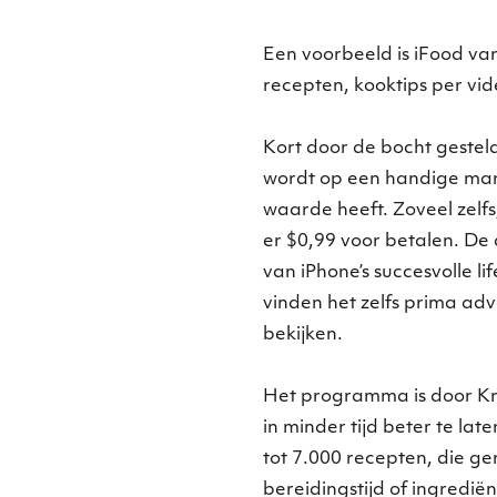
Een voorbeeld is iFood va
recepten, kooktips per vid
Kort door de bocht gestel
wordt op een handige ma
waarde heeft. Zoveel zelf
er $0,99 voor betalen. De
van iPhone’s succesvolle li
vinden het zelfs prima adve
bekijken.
Het programma is door Kra
in minder tijd beter te lat
tot 7.000 recepten, die ger
bereidingstijd of ingrediën