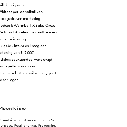
illekeurig aan
hitepaper: de valkuil van
datagedreven marketing
Podcast: Warmbatt X Sales Circus
e Brand Accelerator geeft je merk
een groeisprong
Ik gebruikte AI en kreeg een
ekening van $47.000”
adidas: zoekaandeel wereldwijd
oorspeller van succes
nderzoek: AI die wil winnen, gaat
aker liegen
Mountview
ountview helpt merken met 5P’s:
urpose, Positionering, Propositie,