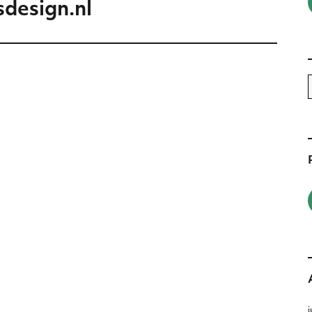
sdesign.nl
n
j