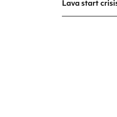
Lava start crisi
Volgend
bericht: