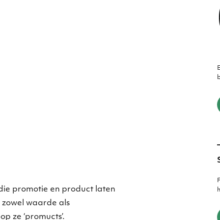
E
b
F
die promotie en product laten
h
 zowel waarde als
op ze ‘promucts’.