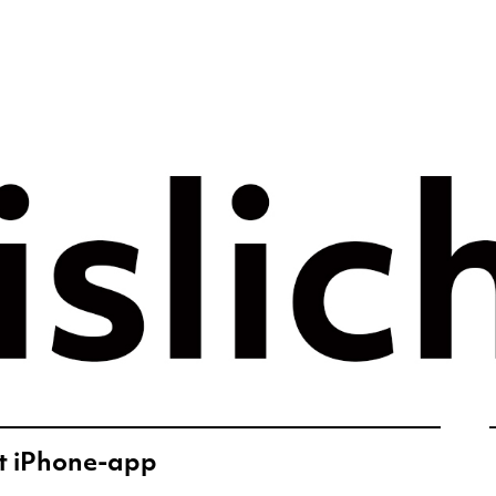
rategie voor 
e tijdperk –
ht
et iPhone-app