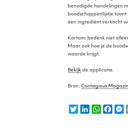
benodigde handelingen mo
boodschappenlijstje toont
een ingrediënt verkocht w
Kortom: bedenk niet alleen
Maar ook hoe je de boods
waarde krijgt.
Bekijk
de applicatie.
Bron:
Contagious Magazi
T
Li
W
F
w
n
h
a
it
k
a
c
s