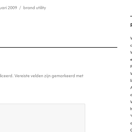
atst
Tags
e
l
uari 2009
brand utility
n
g
er
W
W
e
iceerd.
Vereiste velden zijn gemarkeerd met
l
A
d
h
“
o