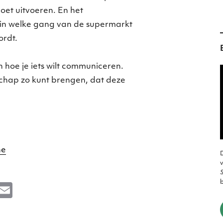
et uitvoeren. En het
 in welke gang van de supermarkt
ordt.
 hoe je iets wilt communiceren.
chap zo kunt brengen, dat deze
ne
D
v
S
M
E
e
m
s
ai