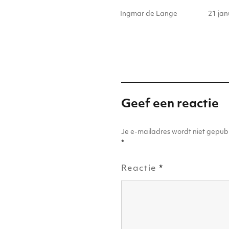
Auteur
Gepla
te
e
ts
e
Ingmar de Lange
21 jan
op
r
dI
A
b
n
p
o
p
o
k
Geef een reactie
Je e-mailadres wordt niet gepubl
*
Reactie
*