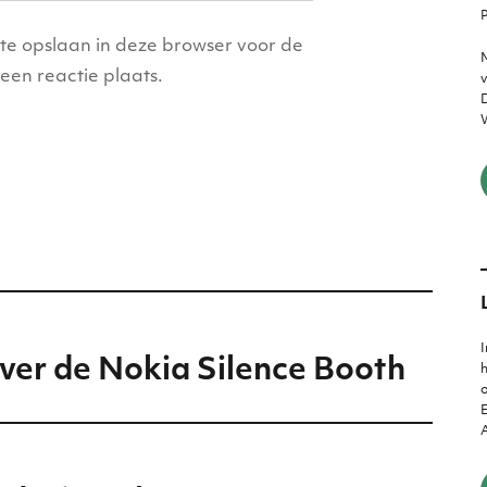
P
ite opslaan in deze browser voor de
M
een reactie plaats.
v
D
W
I
ver de Nokia Silence Booth
h
o
E