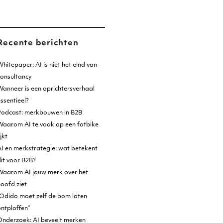
Recente berichten
hitepaper: AI is niet het eind van
consultancy
anneer is een oprichtersverhaal
ssentieel?
Podcast: merkbouwen in B2B
Waarom AI te vaak op een fatbike
ijkt
I en merkstrategie: wat betekent
it voor B2B?
Waarom AI jouw merk over het
oofd ziet
Odido moet zelf de bom laten
ntploffen”
Onderzoek: AI beveelt merken