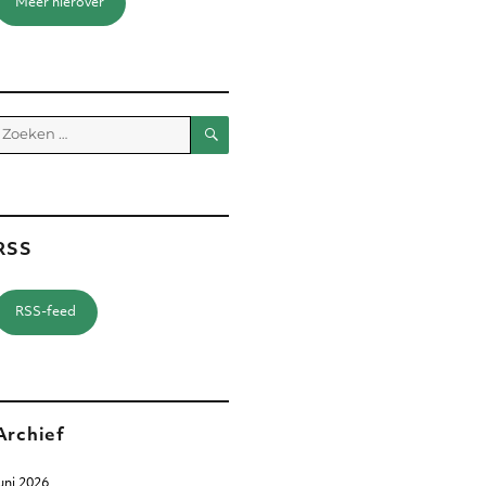
Meer hierover
Zoeken
Zoeken
aar:
RSS
RSS-feed
Archief
uni 2026