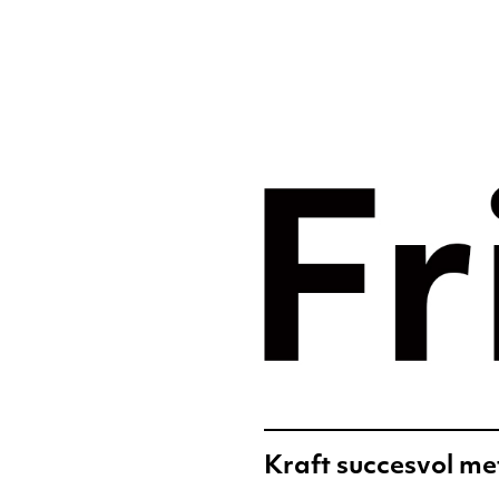
Merkst
digital
Frislic
Kraft succesvol m