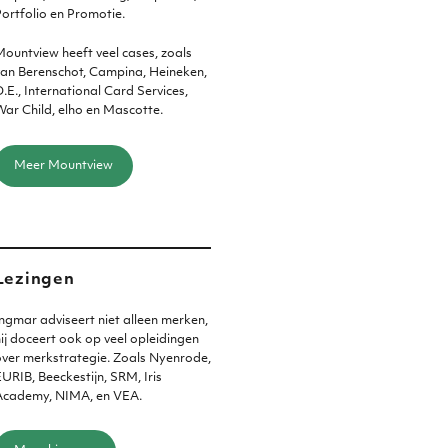
ortfolio en Promotie.
ountview heeft veel cases, zoals
an Berenschot, Campina, Heineken,
.E., International Card Services,
ar Child, elho en Mascotte.
Meer Mountview
Lezingen
ngmar adviseert niet alleen merken,
ij doceert ook op veel opleidingen
ver merkstrategie. Zoals Nyenrode,
URIB, Beeckestijn, SRM, Iris
Academy, NIMA, en VEA.