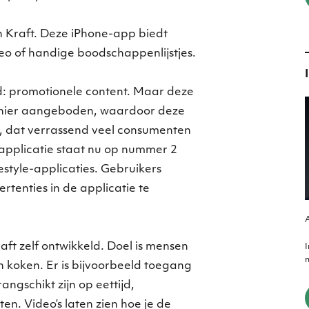
n Kraft. Deze iPhone-app biedt
eo of handige boodschappenlijstjes.
d: promotionele content. Maar deze
nier aangeboden, waardoor deze
s, dat verrassend veel consumenten
 applicatie staat nu op nummer 2
festyle-applicaties. Gebruikers
rtenties in de applicatie te
A
ft zelf ontwikkeld. Doel is mensen
m
en koken. Er is bijvoorbeeld toegang
angschikt zijn op eettijd,
ten. Video’s laten zien hoe je de