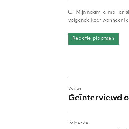
Mijn naam, e-mail en s
volgende keer wanneer ik 
Bericht
Vorige
navigatie
Geïnterviewd o
Vorig
bericht:
Volgende