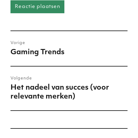
Bericht
Vorige
navigatie
Gaming Trends
Vorig
bericht:
Volgende
Het nadeel van succes (voor
Volgend
relevante merken)
bericht: