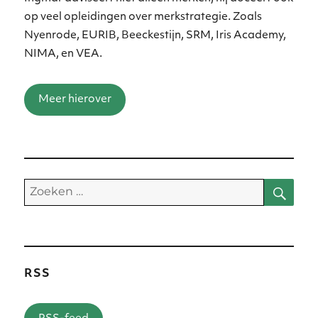
op veel opleidingen over merkstrategie. Zoals
Nyenrode, EURIB, Beeckestijn, SRM, Iris Academy,
NIMA, en VEA.
Meer hierover
Zoe
Zoeken
naar:
RSS