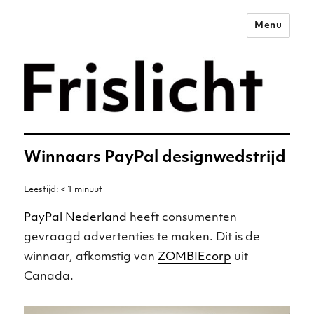
Menu
Merkstrategie voor het
digitale tijdperk –
Frislicht
Winnaars PayPal designwedstrijd
Leestijd:
< 1
minuut
PayPal Nederland
heeft consumenten
gevraagd advertenties te maken. Dit is de
winnaar, afkomstig van
ZOMBIEcorp
uit
Canada.