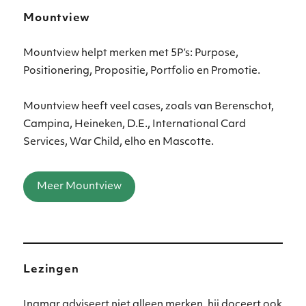
Mountview
Mountview helpt merken met 5P’s: Purpose,
Positionering, Propositie, Portfolio en Promotie.
Mountview heeft veel cases, zoals van Berenschot,
Campina, Heineken, D.E., International Card
Services, War Child, elho en Mascotte.
Meer Mountview
Lezingen
Ingmar adviseert niet alleen merken, hij doceert ook