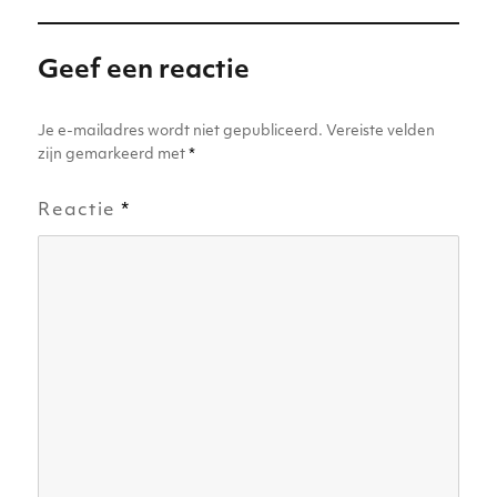
n
p
o
g
p
o
er
Geef een reactie
k
Je e-mailadres wordt niet gepubliceerd.
Vereiste velden
zijn gemarkeerd met
*
Reactie
*