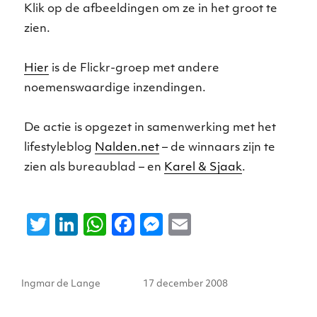
Klik op de afbeeldingen om ze in het groot te
zien.
Hier
is de Flickr-groep met andere
noemenswaardige inzendingen.
De actie is opgezet in samenwerking met het
lifestyleblog
Nalden.net
– de winnaars zijn te
zien als bureaublad – en
Karel & Sjaak
.
T
Li
W
F
M
E
w
n
h
a
e
m
it
k
a
c
ss
ai
Auteur
Geplaatst
Ingmar de Lange
17 december 2008
te
e
ts
e
e
l
op
r
dI
A
b
n