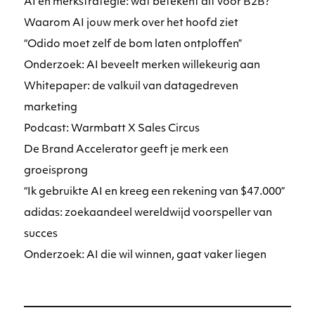
AI en merkstrategie: wat betekent dit voor B2B?
Waarom AI jouw merk over het hoofd ziet
“Odido moet zelf de bom laten ontploffen”
Onderzoek: AI beveelt merken willekeurig aan
Whitepaper: de valkuil van datagedreven
marketing
Podcast: Warmbatt X Sales Circus
De Brand Accelerator geeft je merk een
groeisprong
“Ik gebruikte AI en kreeg een rekening van $47.000”
adidas: zoekaandeel wereldwijd voorspeller van
succes
Onderzoek: AI die wil winnen, gaat vaker liegen