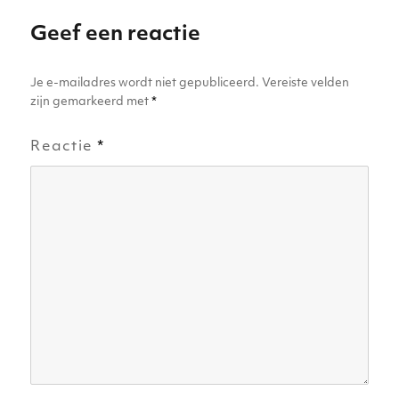
n
p
o
g
p
o
er
Geef een reactie
k
Je e-mailadres wordt niet gepubliceerd.
Vereiste velden
zijn gemarkeerd met
*
Reactie
*