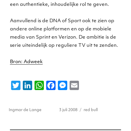
een authentieke, inhoudelijke rol te geven.
Aanvullend is de DNA of Sport ook te zien op
andere online platformen en op de mobiele
media van Sprint en Verizon. De ambitie is de
serie uiteindelijk op reguliere TV uit te zenden.
Bron: Adweek
T
Li
W
F
M
E
w
n
h
a
e
m
it
k
a
c
ss
ai
Auteur
Geplaatst
Tags
Ingmar de Lange
3 juli 2008
red bull
te
e
ts
e
e
l
op
r
dI
A
b
n