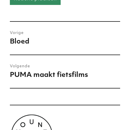
Bericht
Vorige
navigatie
Bloed
Vorig
bericht:
Volgende
PUMA maakt fietsfilms
Volgend
bericht: