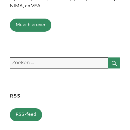
NIMA, en VEA.
Meer hierover
Zoe
Zoeken
naar:
RSS
RSS-feed