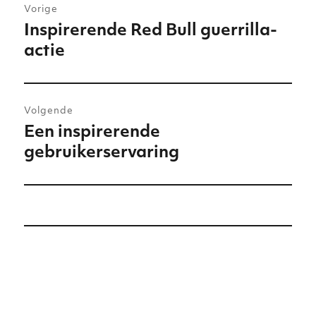
Vorige
navigatie
Inspirerende Red Bull guerrilla-
Vorig
actie
bericht:
Volgende
Een inspirerende
Volgend
gebruikerservaring
bericht: