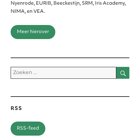
Nyenrode, EURIB, Beeckestijn, SRM, Iris Academy,
NIMA, en VEA.
Meer hierover
Zoe
Zoeken
naar:
RSS
RSS-feed