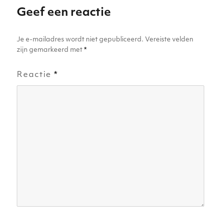
p
o
er
Geef een reactie
k
Je e-mailadres wordt niet gepubliceerd.
Vereiste velden
zijn gemarkeerd met
*
Reactie
*