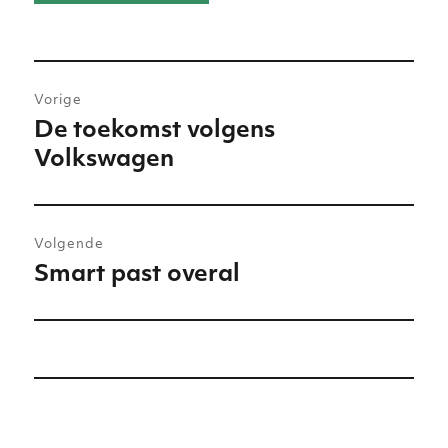
Bericht
Vorige
navigatie
De toekomst volgens
Vorig
Volkswagen
bericht:
Volgende
Smart past overal
Volgend
bericht: