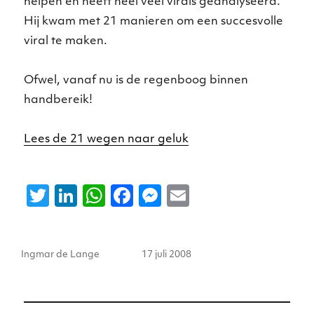
helpen en heeft heel veel virals geanalyseerd.
Hij kwam met 21 manieren om een succesvolle
viral te maken.
Ofwel, vanaf nu is de regenboog binnen
handbereik!
Lees de 21 wegen naar geluk
T
Li
W
F
M
E
w
n
h
a
e
m
it
k
a
c
ss
ai
Auteur
Geplaatst
Ingmar de Lange
17 juli 2008
te
e
ts
e
e
l
op
r
dI
A
b
n
n
p
o
g