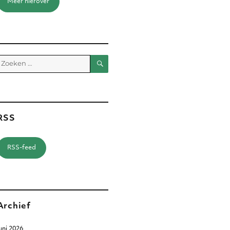
Meer hierover
Zoeken
Zoeken
aar:
RSS
RSS-feed
Archief
uni 2026