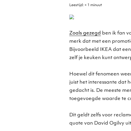
Leestijd:
< 1
minuut
Zoals gezegd
ben ik fan va
merk dat met een promotione
Bijvoorbeeld IKEA dat een
zelf je keuken kunt ontwer
Hoewel dit fenomeen weer e
juist het interessante dat 
gedacht is. De meeste me
toegevoegde waarde te cre
Dit geldt zelfs voor recla
quote van David Ogilvy ui