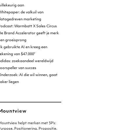
illekeurig aan
hitepaper: de valkuil van
datagedreven marketing
Podcast: Warmbatt X Sales Circus
e Brand Accelerator geeft je merk
een groeisprong
Ik gebruikte AI en kreeg een
ekening van $47.000”
adidas: zoekaandeel wereldwijd
oorspeller van succes
nderzoek: AI die wil winnen, gaat
aker liegen
Mountview
ountview helpt merken met 5P’s:
urpose, Positionering, Propositie,