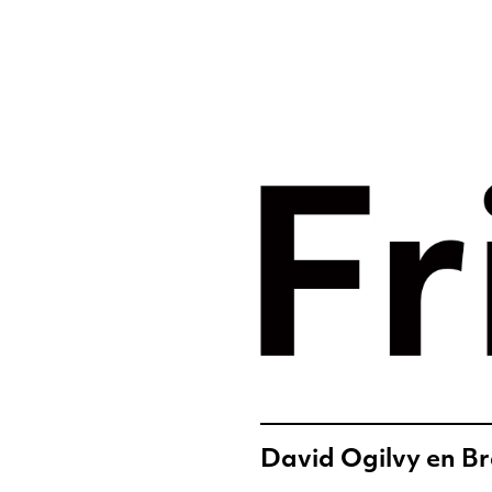
Merkst
digital
Frislic
David Ogilvy en Br