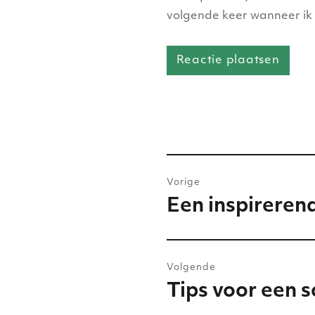
volgende keer wanneer ik 
Bericht
Vorige
navigatie
Een inspireren
Vorig
bericht:
Volgende
Tips voor een s
Volgend
bericht: