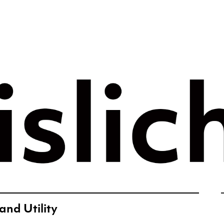
rategie voor 
e tijdperk –
ht
and Utility