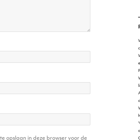
W
W
e
l
A
d
h
“
o
ite opslaan in deze browser voor de