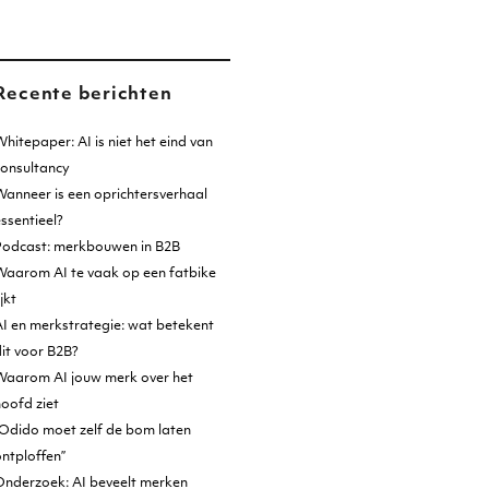
Recente berichten
hitepaper: AI is niet het eind van
consultancy
anneer is een oprichtersverhaal
ssentieel?
Podcast: merkbouwen in B2B
Waarom AI te vaak op een fatbike
ijkt
I en merkstrategie: wat betekent
it voor B2B?
Waarom AI jouw merk over het
oofd ziet
Odido moet zelf de bom laten
ntploffen”
Onderzoek: AI beveelt merken