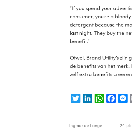
“If you spend your adverti
consumer, you’re a bloody 
detergent because the manu
last night. They buy the n
benefit.”
Ofwel, Brand Utility’s zij
de benefits van het merk. 
zelf extra benefits creeren
T
Li
W
F
w
n
h
a
it
k
a
c
s
Auteur
Gepla
te
e
ts
e
Ingmar de Lange
24 jul
op