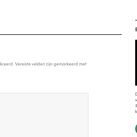
n
g
er
iceerd.
Vereiste velden zijn gemarkeerd met
D
v
S