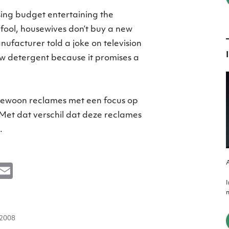
sing budget entertaining the
fool, housewives don’t buy a new
facturer told a joke on television
ew detergent because it promises a
n gewoon reclames met een focus op
Met dat verschil dat deze reclames
.
A
M
E
e
m
m
s
ai
atst
e
l
i 2008