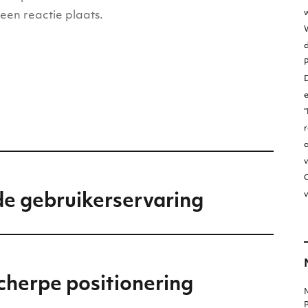
w
een reactie plaats.
W
D
“
r
v
O
v
de gebruikerservaring
cherpe positionering
M
P