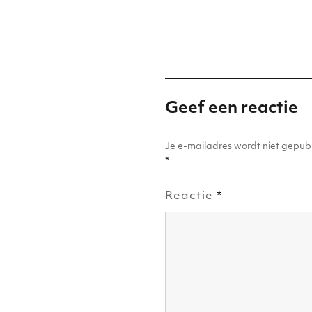
r
dI
A
b
n
p
o
p
o
k
Geef een reactie
Je e-mailadres wordt niet gepubl
*
Reactie
*