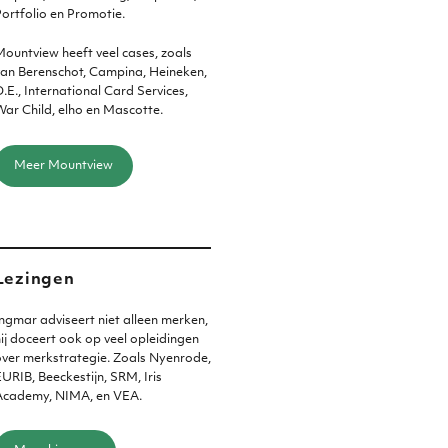
ortfolio en Promotie.
ountview heeft veel cases, zoals
an Berenschot, Campina, Heineken,
.E., International Card Services,
ar Child, elho en Mascotte.
Meer Mountview
Lezingen
ngmar adviseert niet alleen merken,
ij doceert ook op veel opleidingen
ver merkstrategie. Zoals Nyenrode,
URIB, Beeckestijn, SRM, Iris
Academy, NIMA, en VEA.