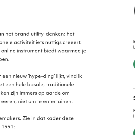
n het brand utility-denken: het
E
le activiteit iets nuttigs creeert.
b
 online instrument biedt waarmee je
pen.
en nieuw ‘hype-ding’ lijkt, vind ik
het een hele basale, traditionele
rken zijn immers op aarde om
eren, niet om te entertainen.
F
h
memakers. Zie in dat kader deze
t 1991: