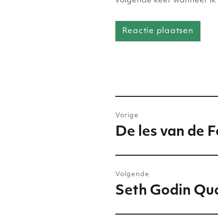
volgende keer wanneer ik 
Bericht
Vorige
navigatie
De les van de F
Vorig
bericht:
Volgende
Seth Godin Qu
Volgend
bericht: