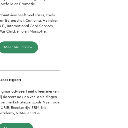
ortfolio en Promotie.
ountview heeft veel cases, zoals
an Berenschot, Campina, Heineken,
.E., International Card Services,
ar Child, elho en Mascotte.
Meer Mountview
Lezingen
ngmar adviseert niet alleen merken,
ij doceert ook op veel opleidingen
ver merkstrategie. Zoals Nyenrode,
URIB, Beeckestijn, SRM, Iris
Academy, NIMA, en VEA.