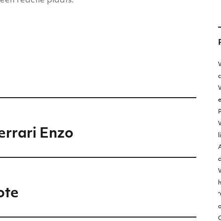
een reactie plaats.
W
W
e
errari Enzo
l
A
d
h
ote
“
o