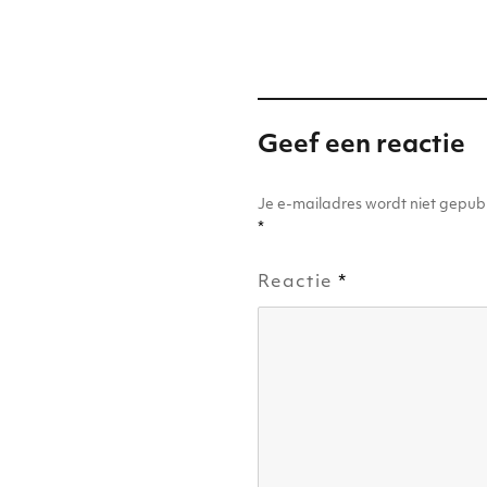
n
p
o
p
o
k
Geef een reactie
Je e-mailadres wordt niet gepubl
*
Reactie
*