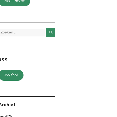
Meer hierover
Zoeken
Zoeken
aar:
RSS
RSS-feed
Archief
uni 2026