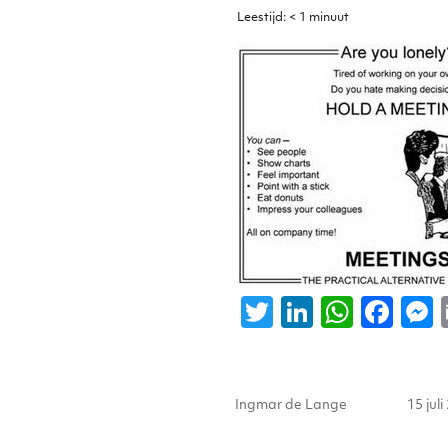
Leestijd:
< 1
minuut
T
Li
W
F
w
n
h
a
it
k
a
c
s
Auteur
Gepla
te
e
ts
e
Ingmar de Lange
15 jul
op
r
dI
A
b