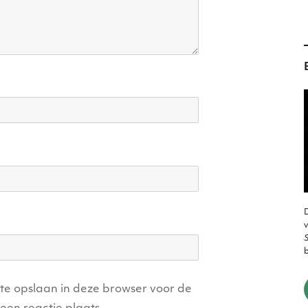
D
v
S
ite opslaan in deze browser voor de