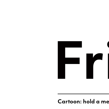
Merkst
digital
Frislic
Cartoon: hold a me