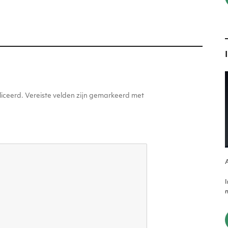
g
er
iceerd.
Vereiste velden zijn gemarkeerd met
A
m