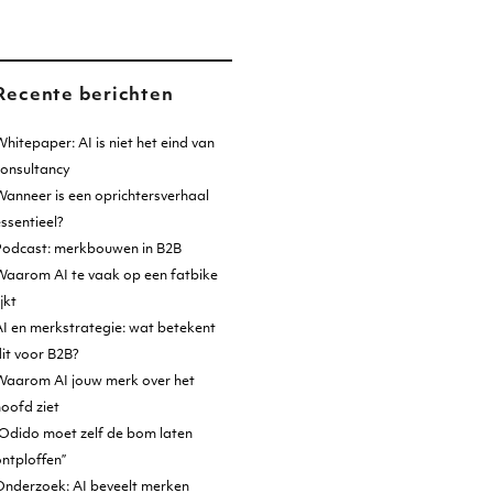
Recente berichten
hitepaper: AI is niet het eind van
consultancy
anneer is een oprichtersverhaal
ssentieel?
Podcast: merkbouwen in B2B
Waarom AI te vaak op een fatbike
ijkt
I en merkstrategie: wat betekent
it voor B2B?
Waarom AI jouw merk over het
oofd ziet
Odido moet zelf de bom laten
ntploffen”
Onderzoek: AI beveelt merken