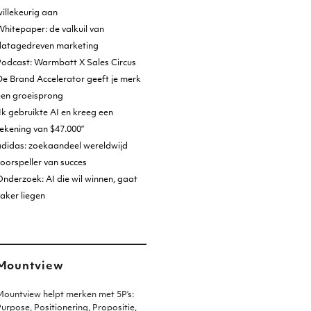
illekeurig aan
hitepaper: de valkuil van
datagedreven marketing
Podcast: Warmbatt X Sales Circus
e Brand Accelerator geeft je merk
een groeisprong
Ik gebruikte AI en kreeg een
ekening van $47.000”
adidas: zoekaandeel wereldwijd
oorspeller van succes
nderzoek: AI die wil winnen, gaat
aker liegen
Mountview
ountview helpt merken met 5P’s:
urpose, Positionering, Propositie,