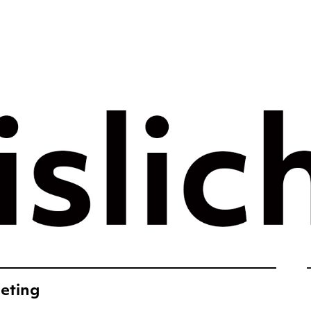
rategie voor 
e tijdperk –
ht
eting