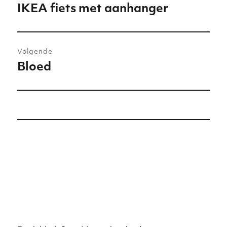
IKEA fiets met aanhanger
Vorig
bericht:
Volgende
Bloed
Volgend
bericht: