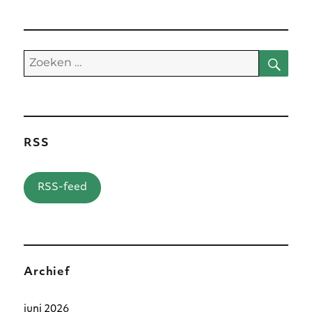
Zoe
Zoeken
naar:
RSS
RSS-feed
Archief
juni 2026