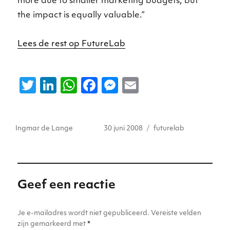
more due to smaller marketing budgets, but
the impact is equally valuable.”
Lees de rest op FutureLab
T
Li
W
F
M
E
w
n
h
a
e
m
it
k
a
c
ss
ai
Auteur
Geplaatst
Tags
Ingmar de Lange
30 juni 2008
futurelab
te
e
ts
e
e
l
op
r
dI
A
b
n
n
p
o
g
p
o
er
Geef een reactie
k
Je e-mailadres wordt niet gepubliceerd.
Vereiste velden
zijn gemarkeerd met
*