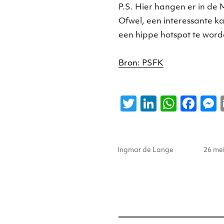
P.S. Hier hangen er in de
Ofwel, een interessante 
een hippe hotspot te word
Bron: PSFK
T
Li
W
F
w
n
h
a
it
k
a
c
s
Auteur
Gepla
te
e
ts
e
Ingmar de Lange
26 me
op
r
dI
A
b
n
p
o
p
o
k