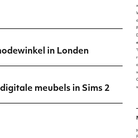
w
W
D
odewinkel in Londen
“
r
v
O
digitale meubels in Sims 2
v
M
P