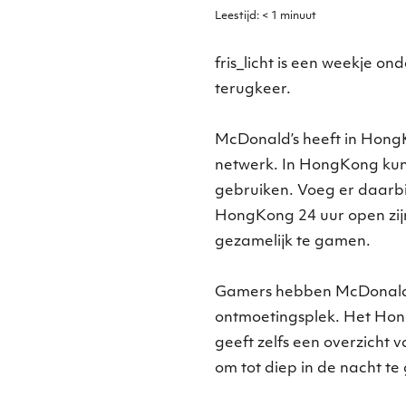
Leestijd:
< 1
minuut
fris_licht is een weekje o
terugkeer.
McDonald’s heeft in HongK
netwerk. In HongKong kun j
gebruiken. Voeg er daarbi
HongKong 24 uur open zijn
gezamelijk te gamen.
Gamers hebben McDonald’s
ontmoetingsplek. Het Ho
geeft zelfs een overzicht v
om tot diep in de nacht t