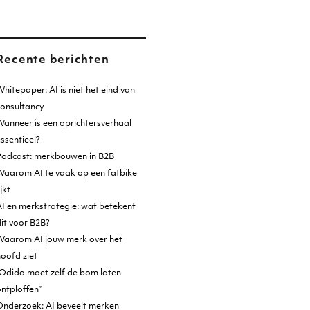
Recente berichten
hitepaper: AI is niet het eind van
consultancy
anneer is een oprichtersverhaal
ssentieel?
Podcast: merkbouwen in B2B
Waarom AI te vaak op een fatbike
ijkt
I en merkstrategie: wat betekent
it voor B2B?
Waarom AI jouw merk over het
oofd ziet
Odido moet zelf de bom laten
ntploffen”
Onderzoek: AI beveelt merken