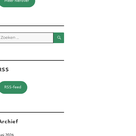
Meer hierover
Zoeken
Zoeken
aar:
RSS
RSS-feed
Archief
uni 2026