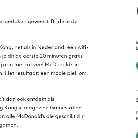
ndergedoken geweest. Bij deze de
E
ong, net als in Nederland, een wifi-
b
e dit de eerste 20 minuten gratis
j aan toe dat veel McDonald’s in
. Het resultaat: een mooie plek om
 dan ook ontdekt als
ng Kongse magazine Gamestation
F
an alle McDonald’s die geschikt zijn
h
e gamen.