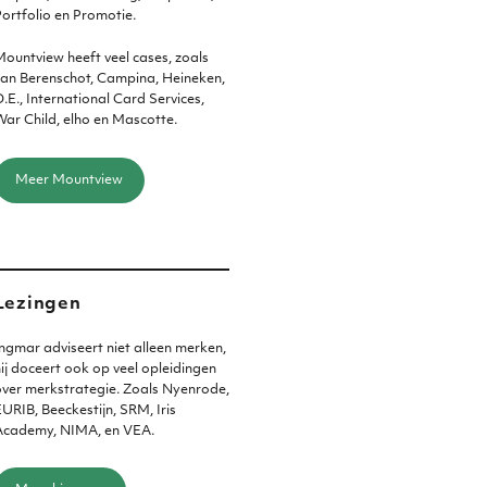
ortfolio en Promotie.
ountview heeft veel cases, zoals
an Berenschot, Campina, Heineken,
.E., International Card Services,
ar Child, elho en Mascotte.
Meer Mountview
Lezingen
ngmar adviseert niet alleen merken,
ij doceert ook op veel opleidingen
ver merkstrategie. Zoals Nyenrode,
URIB, Beeckestijn, SRM, Iris
Academy, NIMA, en VEA.