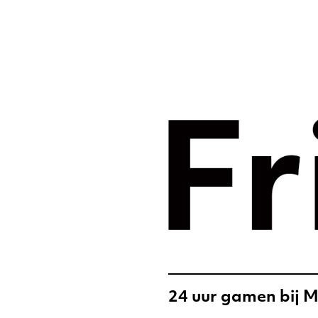
Merkst
digital
Frislic
24 uur gamen bij 