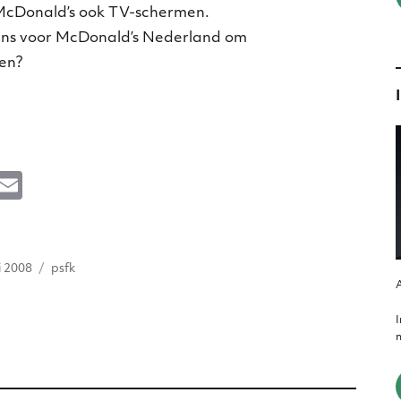
 McDonald’s ook TV-schermen.
kans voor McDonald’s Nederland om
en?
M
E
e
m
s
ai
atst
Tags
e
l
i 2008
psfk
A
n
g
m
er