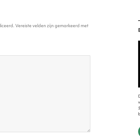
iceerd.
Vereiste velden zijn gemarkeerd met
D
v
S