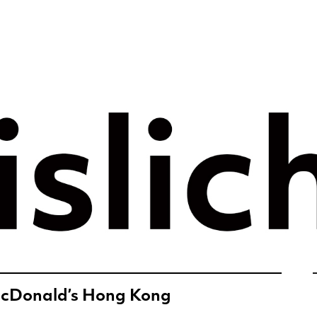
rategie voor 
e tijdperk –
ht
McDonald’s Hong Kong