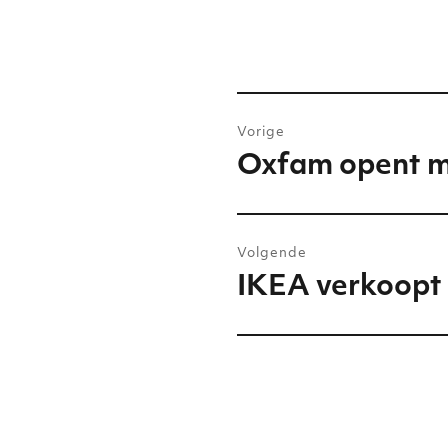
Bericht
Vorige
navigatie
Oxfam opent m
Vorig
bericht:
Volgende
IKEA verkoopt 
Volgend
bericht: