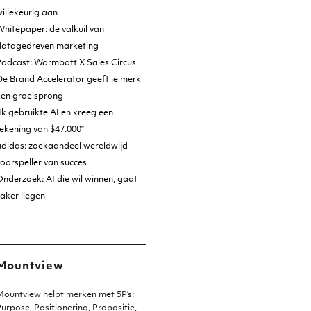
illekeurig aan
hitepaper: de valkuil van
datagedreven marketing
Podcast: Warmbatt X Sales Circus
e Brand Accelerator geeft je merk
een groeisprong
Ik gebruikte AI en kreeg een
ekening van $47.000”
adidas: zoekaandeel wereldwijd
oorspeller van succes
nderzoek: AI die wil winnen, gaat
aker liegen
Mountview
ountview helpt merken met 5P’s:
urpose, Positionering, Propositie,