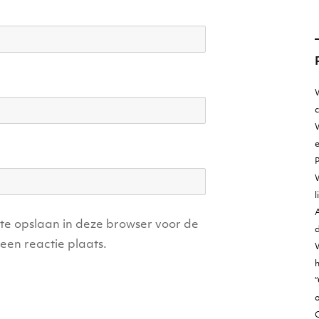
W
W
e
l
A
ite opslaan in deze browser voor de
d
een reactie plaats.
h
“
o