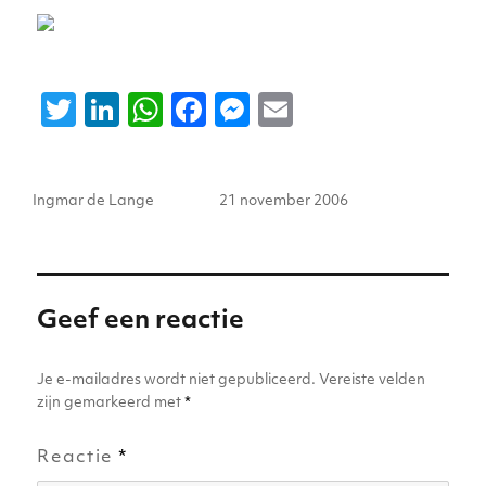
T
Li
W
F
M
E
w
n
h
a
e
m
it
k
a
c
ss
ai
Auteur
Geplaatst
Ingmar de Lange
21 november 2006
te
e
ts
e
e
l
op
r
dI
A
b
n
n
p
o
g
p
o
er
Geef een reactie
k
Je e-mailadres wordt niet gepubliceerd.
Vereiste velden
zijn gemarkeerd met
*
Reactie
*