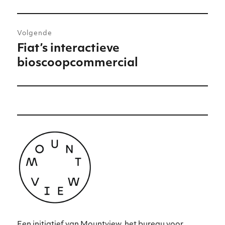
Volgende
Fiat’s interactieve
Volgend
bioscoopcommercial
bericht:
Een initiatief van Mountview, het bureau voor