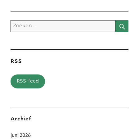
Zoe
Zoeken
naar:
RSS
RSS-feed
Archief
juni 2026