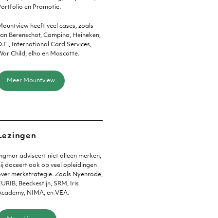
ortfolio en Promotie.
ountview heeft veel cases, zoals
an Berenschot, Campina, Heineken,
.E., International Card Services,
ar Child, elho en Mascotte.
Meer Mountview
Lezingen
ngmar adviseert niet alleen merken,
ij doceert ook op veel opleidingen
ver merkstrategie. Zoals Nyenrode,
URIB, Beeckestijn, SRM, Iris
Academy, NIMA, en VEA.