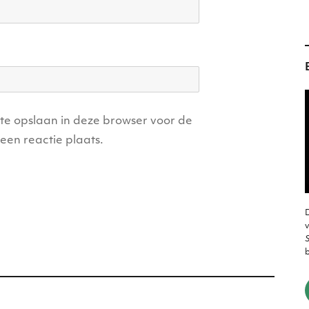
ite opslaan in deze browser voor de
een reactie plaats.
D
v
S