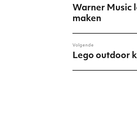
navigatie
Warner Music l
Vorig
bericht:
maken
Volgende
Lego outdoor 
Volgend
bericht: