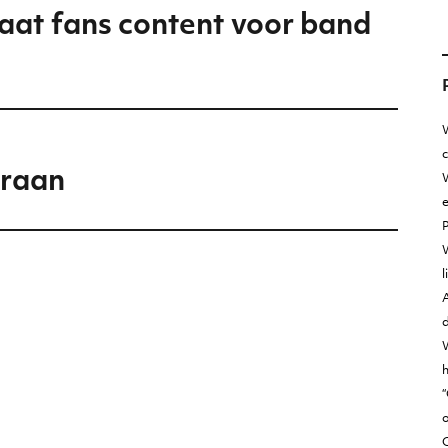
aat fans content voor band
W
kraan
W
e
l
A
d
h
“
o