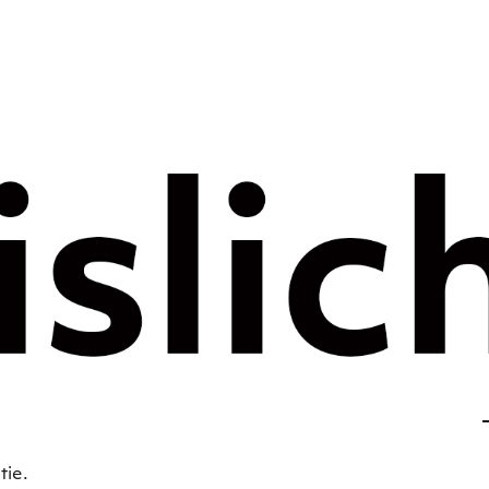
rategie voor 
e tijdperk –
ht
tie.