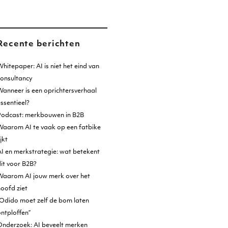
Recente berichten
hitepaper: AI is niet het eind van
consultancy
anneer is een oprichtersverhaal
ssentieel?
Podcast: merkbouwen in B2B
Waarom AI te vaak op een fatbike
ijkt
I en merkstrategie: wat betekent
it voor B2B?
Waarom AI jouw merk over het
oofd ziet
Odido moet zelf de bom laten
ntploffen”
Onderzoek: AI beveelt merken