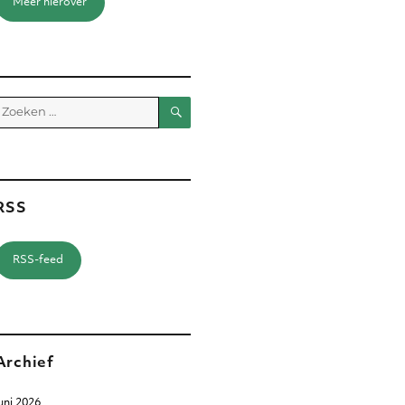
Meer hierover
Zoeken
Zoeken
aar:
RSS
RSS-feed
Archief
uni 2026