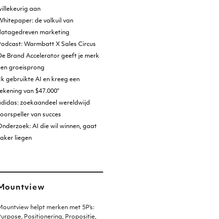
illekeurig aan
hitepaper: de valkuil van
datagedreven marketing
Podcast: Warmbatt X Sales Circus
e Brand Accelerator geeft je merk
een groeisprong
Ik gebruikte AI en kreeg een
ekening van $47.000”
adidas: zoekaandeel wereldwijd
oorspeller van succes
nderzoek: AI die wil winnen, gaat
aker liegen
Mountview
ountview helpt merken met 5P’s:
urpose, Positionering, Propositie,