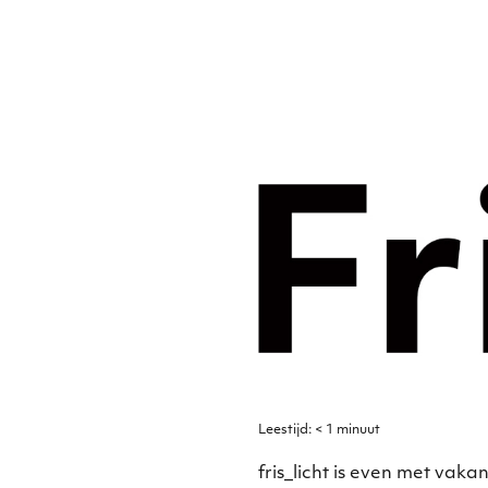
Merkst
digital
Frislic
Leestijd:
< 1
minuut
fris_licht is even met vakan